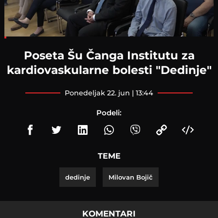
Loaded
:
8.15%
Poseta Šu Čanga Institutu za
kardiovaskularne bolesti "Dedinje"
ponedeljak 22. jun | 13:44
Podeli:
TEME
dedinje
Milovan Bojič
KOMENTARI