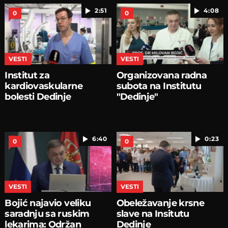
2:51
4:08
0
0
VESTI
VESTI
Institut za
Organizovana radna
kardiovaskularne
subota na Institutu
bolesti Dedinje
"Dedinje"
6:40
0:23
0
0
VESTI
VESTI
Bojić najavio veliku
Obeležavanje krsne
saradnju sa ruskim
slave na Insitutu
lekarima: Održan
Dedinje