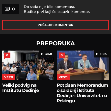
Do sada nije bilo komentara.
0
Budite prvi koji će ostaviti komentar.
POŠALJITE KOMENTAR
PREPORUKA
3:48
1:05
0
0
VESTI
VESTI
Veliki podvig na
Potpisan Memorandum
Institutu Dedinje
o saradnji Istituta
Dedinje i Univerziteta u
Pekingu