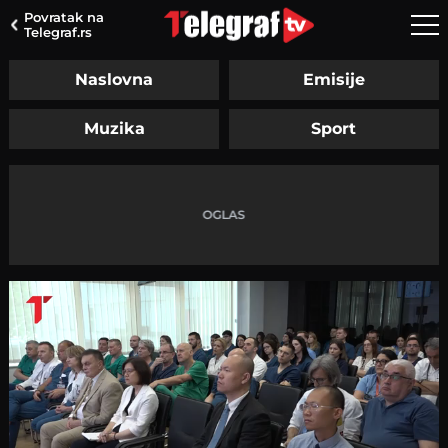
Povratak na
Telegraf.rs
Naslovna
Emisije
Muzika
Sport