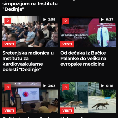
simpozijum na Institutu
"Dedinje"
2:58
6:27
0
0
VESTI
VESTI
Sretenjska radionica u
Od dečaka iz Bačke
Institutu za
Palanke do velikana
kardiovaskularne
evropske medicine
bolesti "Dedinje"
3:03
0:18
0
0
VESTI
VESTI