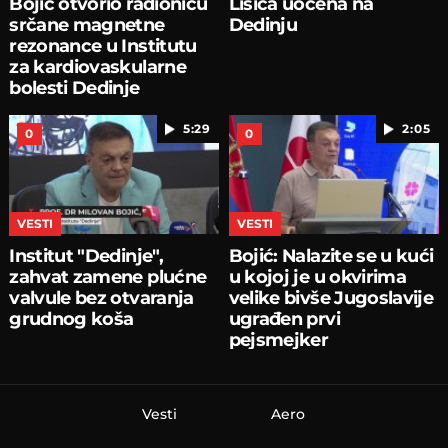
Bojić otvorio radionicu
Lisica uočena na
srčane magnetne
Dedinju
rezonance u Institutu
za kardiovaskularne
bolesti Dedinje
5:29
2:05
0
0
VESTI
VESTI
Institut "Dedinje",
Bojić: Nalazite se u kući
zahvat zamene plućne
u kojoj je u okvirima
valvule bez otvaranja
velike bivše Jugoslavije
grudnog koša
ugrađen prvi
pejsmejker
Vesti
Aero