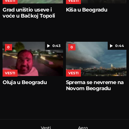
VESTI
VESTI
Grad uništio useve i
Kiša u Beogradu
voće u Bačkoj Topoli
0:43
0:44
0
0
VESTI
VESTI
Oluja u Beogradu
Sprema se nevreme na
Novom Beogradu
Vesti
Aero