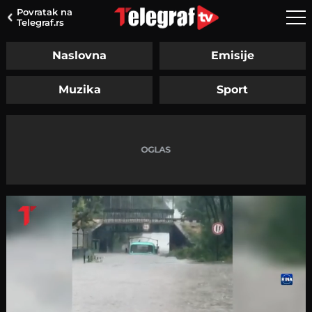
Povratak na
Telegraf.rs
Naslovna
Emisije
Muzika
Sport