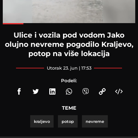
Loaded
:
100.00%
Ulice i vozila pod vodom Jako
olujno nevreme pogodilo Kraljevo,
potop na više lokacija
utorak 23. jun | 17:53
Podeli:
TEME
kraljevo
potop
nevreme