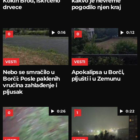
Kokin Brod, iskrceno
kakvo je nevreme
drvece
pogodilo njen kraj
0:16
0:12
0
0
VESTI
VESTI
Nebo se smračilo u
Apokalipsa u Borči,
Borči: Posle paklenih
pljušti i u Zemunu
vrućina zahlađenje i
pljusak
0:26
0:22
0
1