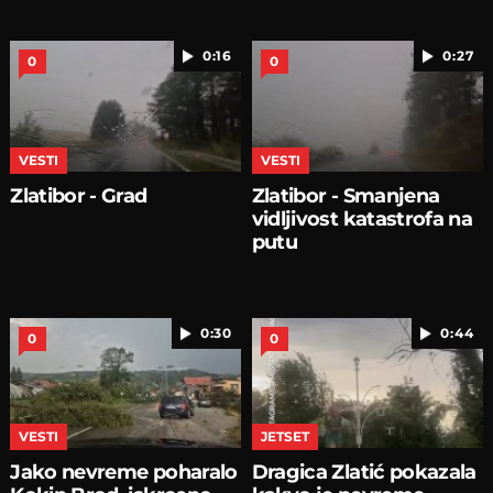
0:16
0:27
0
0
VESTI
VESTI
Zlatibor - Grad
Zlatibor - Smanjena
vidljivost katastrofa na
putu
0:30
0:44
0
0
VESTI
JETSET
Jako nevreme poharalo
Dragica Zlatić pokazala