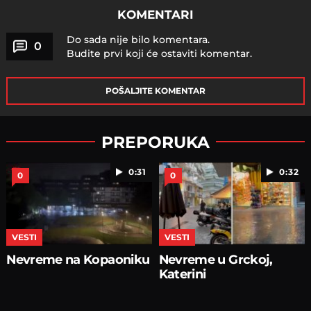
KOMENTARI
Do sada nije bilo komentara.
0
Budite prvi koji će ostaviti komentar.
POŠALJITE KOMENTAR
PREPORUKA
0:31
0:32
0
0
VESTI
VESTI
Nevreme na Kopaoniku
Nevreme u Grckoj,
Katerini