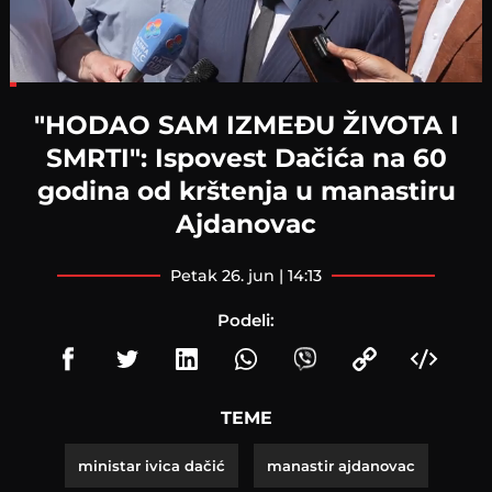
Loaded
:
14.28%
"HODAO SAM IZMEĐU ŽIVOTA I
SMRTI": Ispovest Dačića na 60
godina od krštenja u manastiru
Ajdanovac
petak 26. jun | 14:13
Podeli:
TEME
ministar ivica dačić
manastir ajdanovac