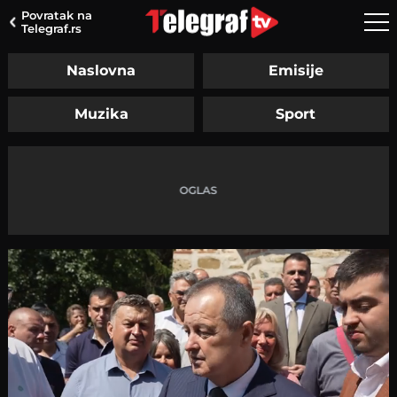
Povratak na
Telegraf.rs
Naslovna
Emisije
Muzika
Sport