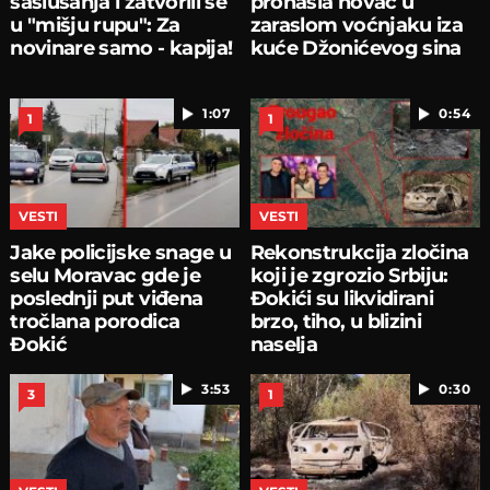
saslušanja i zatvorili se
pronašla novac u
u "mišju rupu": Za
zaraslom voćnjaku iza
novinare samo - kapija!
kuće Džonićevog sina
1:07
0:54
1
1
VESTI
VESTI
Jake policijske snage u
Rekonstrukcija zločina
selu Moravac gde je
koji je zgrozio Srbiju:
poslednji put viđena
Đokići su likvidirani
tročlana porodica
brzo, tiho, u blizini
Đokić
naselja
3:53
0:30
3
1