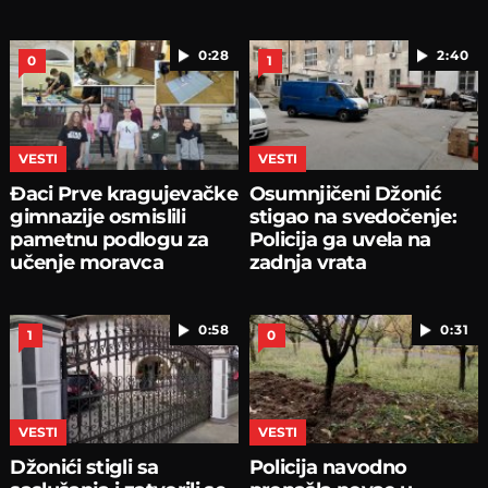
0:28
2:40
0
1
VESTI
VESTI
Đaci Prve kragujevačke
Osumnjičeni Džonić
gimnazije osmislili
stigao na svedočenje:
pametnu podlogu za
Policija ga uvela na
učenje moravca
zadnja vrata
0:58
0:31
1
0
VESTI
VESTI
Džonići stigli sa
Policija navodno