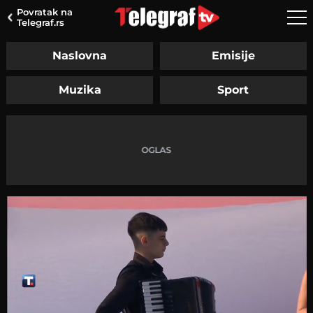
Povratak na
Telegraf.rs
Naslovna
Emisije
Muzika
Sport