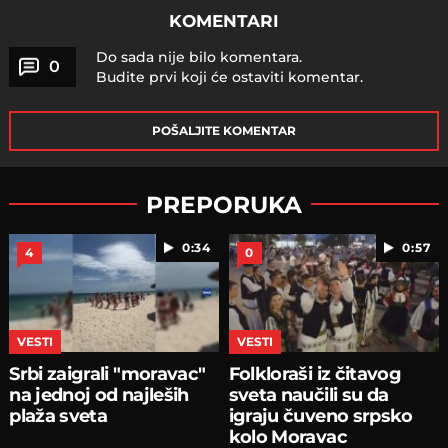
KOMENTARI
Do sada nije bilo komentara.
0
Budite prvi koji će ostaviti komentar.
POŠALJITE KOMENTAR
PREPORUKA
0:34
0:57
4
0
VESTI
VESTI
Srbi zaigrali "moravac"
Folkloraši iz čitavog
na jednoj od najleših
sveta naučili su da
plaža sveta
igraju čuveno srpsko
kolo Moravac