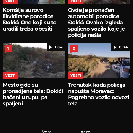
VESTI
VESTI
Komšija surovo
Ovde je pronađen
likvidirane porodice
automobil porodice
Đokić: One koji su to
Đokić: Ovako izgleda
uradili treba obesiti
spaljeno vozilo koje je
policija našla
1:04
0:34
1
0
VESTI
VESTI
Mesto gde su
Trenutak kada policija
pronadjena tela: Đokići
napušta Moravac:
bačeni u rupu, pa
Pogrebno vozilo odvozi
spaljeni
tela
Vesti
Aero