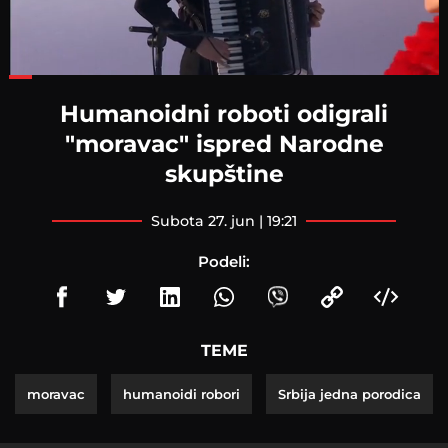
Loaded
:
49.23%
Humanoidni roboti odigrali
"moravac" ispred Narodne
skupštine
subota 27. jun | 19:21
Podeli:
TEME
moravac
humanoidi robori
Srbija jedna porodica