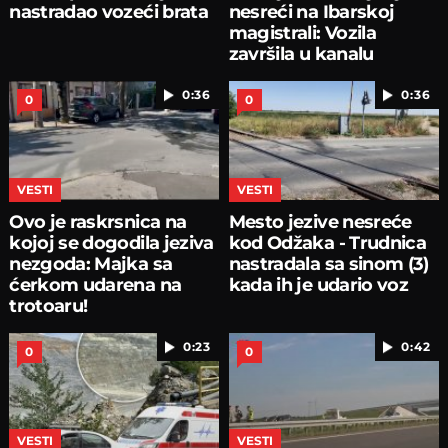
nastradao vozeći brata
nesreći na Ibarskoj
magistrali: Vozila
završila u kanalu
0:36
0:36
0
0
VESTI
VESTI
Ovo je raskrsnica na
Mesto jezive nesreće
kojoj se dogodila jeziva
kod Odžaka - Trudnica
nezgoda: Majka sa
nastradala sa sinom (3)
ćerkom udarena na
kada ih je udario voz
trotoaru!
0:23
0:42
0
0
VESTI
VESTI