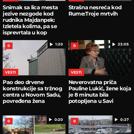
Snimak sa lica mesta
Strašna nesreća kod
jezive nezgode kod
Rume:Troje mrtvih
rudnika Majdanpek:
Izletela kolima, pa se
isprevrtala u kop
1:20
23:05
0
0
VESTI
VESTI
Pao deo drvene
Neverovatna priča
konstrukcije sa tržnog
Pauline Lukić, žene koja
centra u Novom Sadu,
je 8 minuta bila
povređena žena
potopljena u Savi
0:20
0:27
0
0