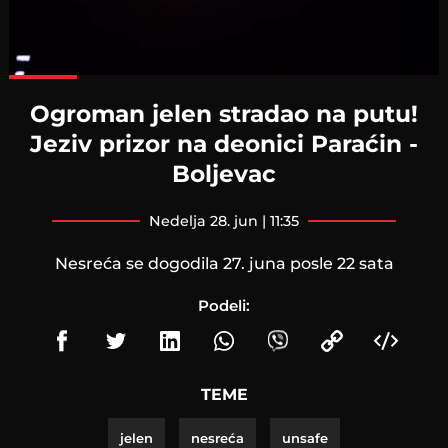
Loaded
:
100.00%
Ogroman jelen stradao na putu!
Jeziv prizor na deonici Paraćin -
Boljevac
nedelja 28. jun | 11:35
Nesreća se dogodila 27. juna posle 22 sata
Podeli:
TEME
jelen
nesreća
unsafe