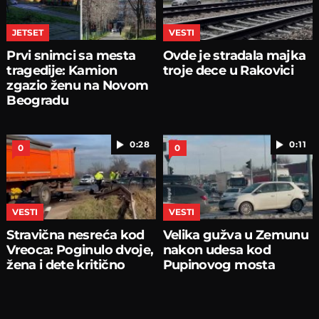
JETSET
VESTI
Prvi snimci sa mesta
Ovde je stradala majka
tragedije: Kamion
troje dece u Rakovici
zgazio ženu na Novom
Beogradu
0:28
0:11
0
0
VESTI
VESTI
Stravična nesreća kod
Velika gužva u Zemunu
Vreoca: Poginulo dvoje,
nakon udesa kod
žena i dete kritično
Pupinovog mosta