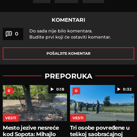
KOMENTARI
Do sada nije bilo komentara.
0
Budite prvi koji će ostaviti komentar.
POŠALJITE KOMENTAR
PREPORUKA
0:18
0:32
0
0
VESTI
VESTI
Mesto jezive nesreće
Tri osobe povređene u
kod Sopota: Mihajlo
teškoj saobraćajnoj