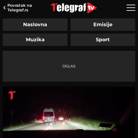
Povratak na
Telegraf.rs
Naslovna
Emisije
Muzika
Sport