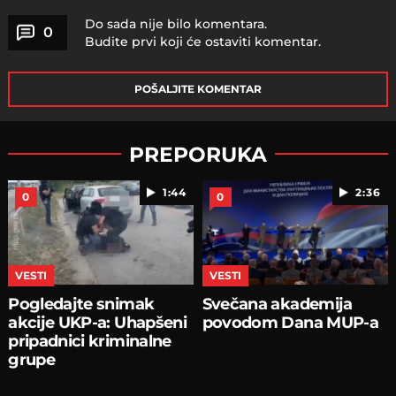
Do sada nije bilo komentara.
0
Budite prvi koji će ostaviti komentar.
POŠALJITE KOMENTAR
PREPORUKA
1:44
2:36
0
0
VESTI
VESTI
Pogledajte snimak
Svečana akademija
akcije UKP-a: Uhapšeni
povodom Dana MUP-a
pripadnici kriminalne
grupe