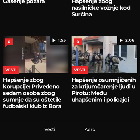
Gašenje požara
Hapšenje zbog
nasilničke vožnje kod
Surčina
1:55
2:06
0
0
VESTI
VESTI
Hapšenje zbog
Hapšenje osumnjičenih
korupcije: Privedeno
za krijumčarenje ljudi u
sedam osoba zbog
Pirotu: Među
sumnje da su oštetile
uhapšenim i policajci
fudbalski klub iz Bora
Vesti
Aero