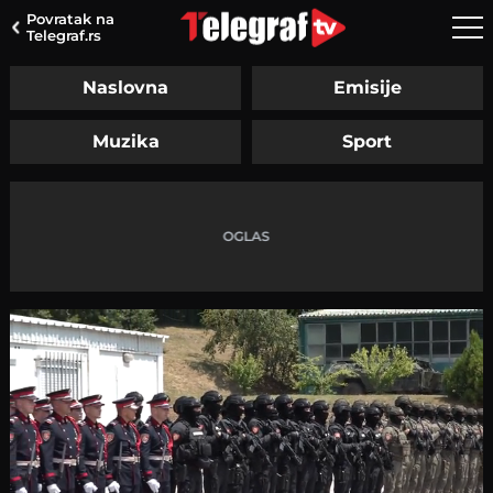
Povratak na
Telegraf.rs
Naslovna
Emisije
Muzika
Sport