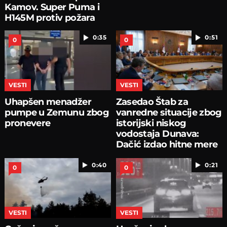
Kamov. Super Puma i
H145M protiv požara
0:35
0:51
0
0
VESTI
VESTI
Uhapšen menadžer
Zasedao Štab za
pumpe u Zemunu zbog
vanredne situacije zbog
pronevere
istorijski niskog
vodostaja Dunava:
Dačić izdao hitne mere
0:40
0:21
0
0
VESTI
VESTI