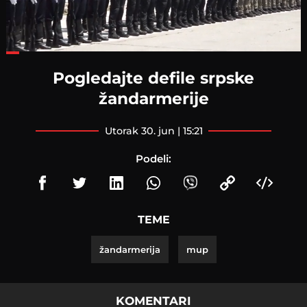
Loaded
:
43.47%
Pogledajte defile srpske
žandarmerije
utorak 30. jun | 15:21
Podeli:
TEME
žandarmerija
mup
KOMENTARI