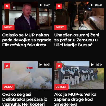
1:37
0:30
0
0
VESTI
VESTI
Oglasio se MUP nakon
Uhapšen osumnjičeni
pada devojke sa zgrade
za požar u Zemunu u
Filozofskog fakulteta
Ulici Marije Bursać
1:03
1:30
0
0
AERO
JETSET
Ovako se gasi
Akcija MUP-a: Velika
Deliblatska peščara iz
zaplena droge kod
vazhuha: Helikopteri
Smedereva