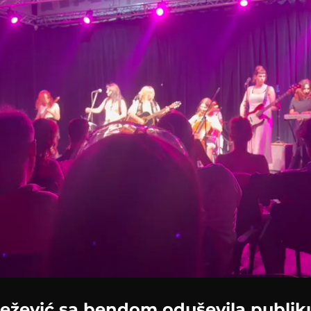
Loaded
:
58.09%
ežević sa bendom oduševila publik