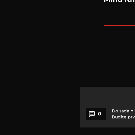
Do sada ni
0
Budite prv