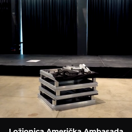
Loaded
:
76.69%
Ložionica Američka Ambasada