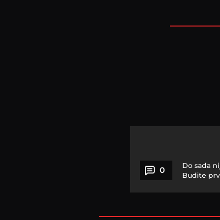
Do sada ni
0
Budite prv