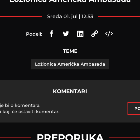
sreda 01. jul | 12:53
Podeli:
TEME
Ložionica Američka Ambasada
KOMENTARI
je bilo komentara.
PO
i koji će ostaviti komentar.
PREPORUKA