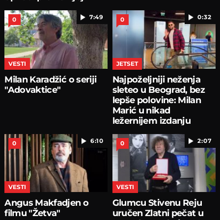
7:49
0:32
0
0
VESTI
JETSET
Milan Karadžić o seriji
Najpoželjniji neženja
"Adovaktice"
sleteo u Beograd, bez
lepše polovine: Milan
Marić u nikad
ležernijem izdanju
6:10
2:07
0
0
VESTI
VESTI
Angus Makfadjen o
Glumcu Stivenu Reju
filmu "Žetva"
uručen Zlatni pečat u