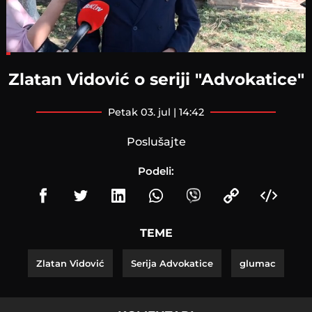
Loaded
:
12.59%
Zlatan Vidović o seriji "Advokatice"
petak 03. jul | 14:42
Poslušajte
Podeli:
TEME
Zlatan Vidović
Serija Advokatice
glumac