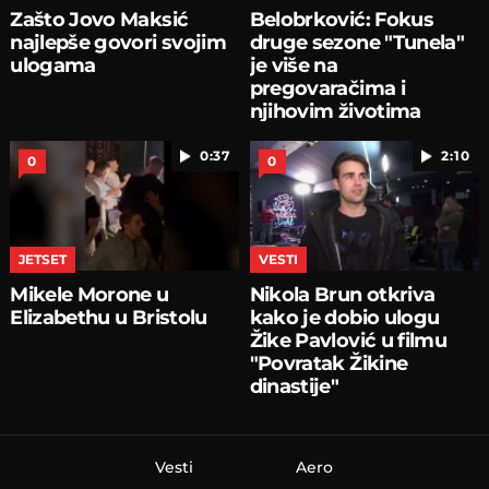
Zašto Jovo Maksić
Belobrković: Fokus
najlepše govori svojim
druge sezone "Tunela"
ulogama
je više na
pregovaračima i
njihovim životima
0:37
2:10
0
0
JETSET
VESTI
Mikele Morone u
Nikola Brun otkriva
Elizabethu u Bristolu
kako je dobio ulogu
Žike Pavlović u filmu
"Povratak Žikine
dinastije"
Vesti
Aero