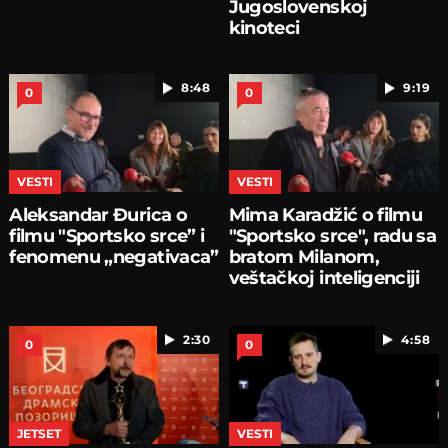
Jugoslovenskoj
kinoteci
8:48
9:19
0
0
VESTI
VESTI
Aleksandar Đurica o
Mima Karadžić o filmu
filmu "Sportsko srce” i
"Sportsko srce", radu sa
fenomenu „negativaca”
bratom Milanom,
veštačkoj inteligenciji
2:30
4:58
0
0
JETSET
VESTI