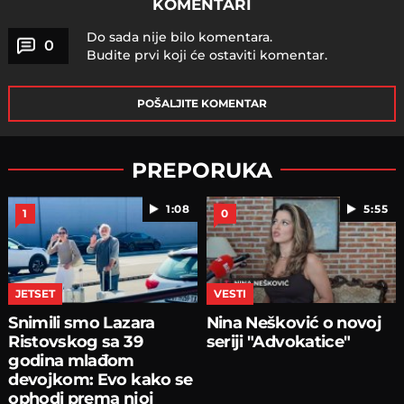
KOMENTARI
Do sada nije bilo komentara.
0
Budite prvi koji će ostaviti komentar.
POŠALJITE KOMENTAR
PREPORUKA
1:08
5:55
1
0
JETSET
VESTI
Snimili smo Lazara
Nina Nešković o novoj
Ristovskog sa 39
seriji "Advokatice"
godina mlađom
devojkom: Evo kako se
ophodi prema njoj