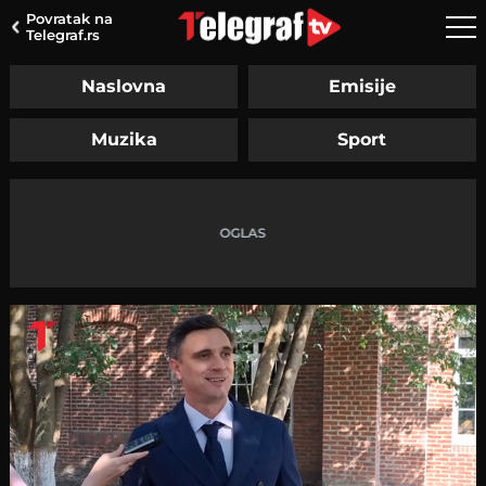
Povratak na
Telegraf.rs
Naslovna
Emisije
Muzika
Sport