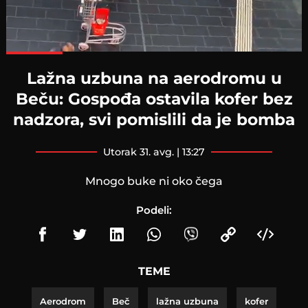
Loaded
:
100.00%
Lažna uzbuna na aerodromu u
Beču: Gospođa ostavila kofer bez
nadzora, svi pomislili da je bomba
utorak 31. avg. | 13:27
Mnogo buke ni oko čega
Podeli:
TEME
Aerodrom
Beč
lažna uzbuna
kofer