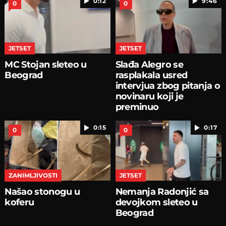
0:12
9:46
0
0
JETSET
JETSET
MC Stojan sleteo u
Slađa Alegro se
Beograd
rasplakala usred
intervjua zbog pitanja o
novinaru koji je
preminuo
0:15
0:17
0
0
ZANIMLJIVOSTI
JETSET
Našao stonogu u
Nemanja Radonjić sa
koferu
devojkom sleteo u
Beograd