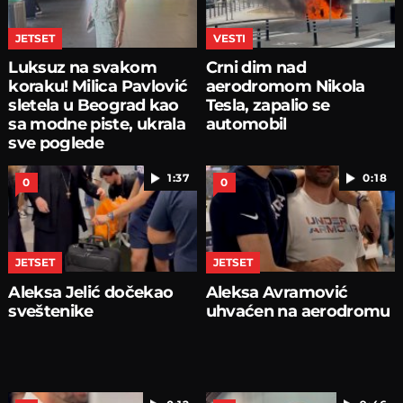
JETSET
VESTI
Luksuz na svakom
Crni dim nad
koraku! Milica Pavlović
aerodromom Nikola
sletela u Beograd kao
Tesla, zapalio se
sa modne piste, ukrala
automobil
sve poglede
1:37
0:18
0
0
JETSET
JETSET
Aleksa Jelić dočekao
Aleksa Avramović
sveštenike
uhvaćen na aerodromu