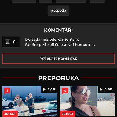
gospođa
KOMENTARI
Do sada nije bilo komentara.
0
Budite prvi koji će ostaviti komentar.
POŠALJITE KOMENTAR
PREPORUKA
1:08
2:08
1
0
JETSET
JETSET