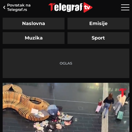
Povratak na
Telegraf.rs
Naslovna
Emisije
Muzika
Sport