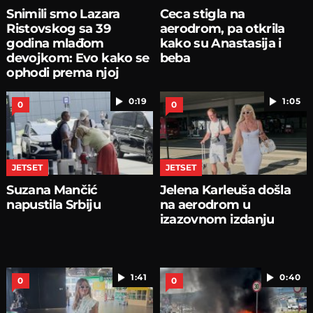
Snimili smo Lazara
Ceca stigla na
Ristovskog sa 39
aerodrom, pa otkrila
godina mlađom
kako su Anastasija i
devojkom: Evo kako se
beba
ophodi prema njoj
0:19
1:05
0
0
JETSET
JETSET
Suzana Mančić
Jelena Karleuša došla
napustila Srbiju
na aerodrom u
izazovnom izdanju
1:41
0:40
0
0