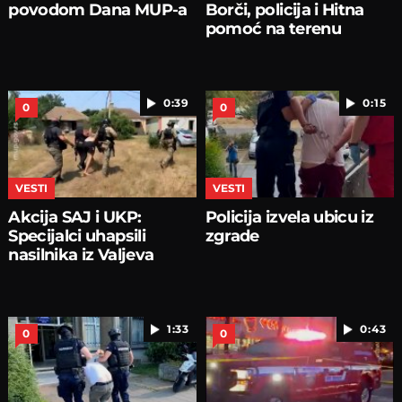
povodom Dana MUP-a
Borči, policija i Hitna
pomoć na terenu
0:39
0:15
0
0
VESTI
VESTI
Akcija SAJ i UKP:
Policija izvela ubicu iz
Specijalci uhapsili
zgrade
nasilnika iz Valjeva
1:33
0:43
0
0