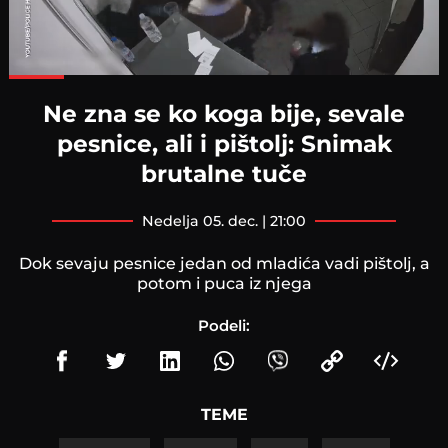
Loaded
:
79.23%
Ne zna se ko koga bije, sevale
pesnice, ali i pištolj: Snimak
brutalne tuče
nedelja 05. dec. | 21:00
Dok sevaju pesnice jedan od mladića vadi pištolj, a
potom i puca iz njega
Podeli:
TEME