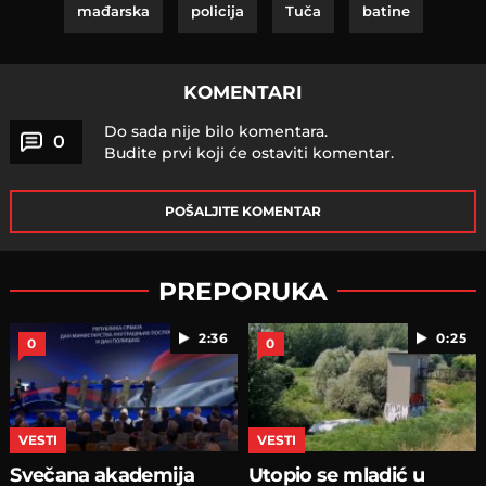
mađarska
policija
Tuča
batine
KOMENTARI
Do sada nije bilo komentara.
0
Budite prvi koji će ostaviti komentar.
POŠALJITE KOMENTAR
PREPORUKA
2:36
0:25
0
0
VESTI
VESTI
Svečana akademija
Utopio se mladić u