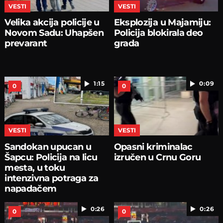
VESTI
VESTI
Velika akcija policije u
Eksplozija u Majamiju:
Novom Sadu: Uhapšen
Policija blokirala deo
prevarant
grada
1:15
0:09
0
0
VESTI
VESTI
Sandokan upucan u
Opasni kriminalac
Šapcu: Policija na licu
izručen u Crnu Goru
mesta, u toku
intenzivna potraga za
napadačem
0:26
0:26
0
0