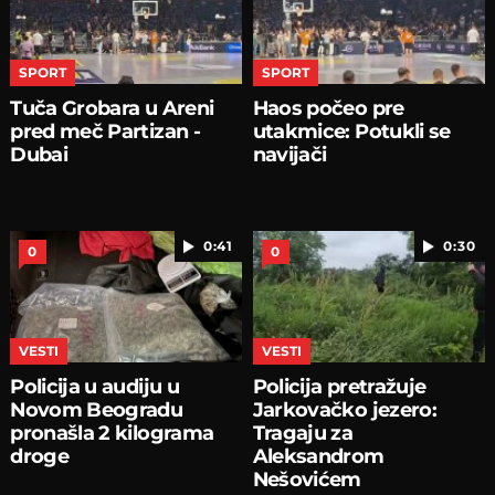
SPORT
SPORT
Tuča Grobara u Areni
Haos počeo pre
pred meč Partizan -
utakmice: Potukli se
Dubai
navijači
0:41
0:30
0
0
VESTI
VESTI
Policija u audiju u
Policija pretražuje
Novom Beogradu
Jarkovačko jezero:
pronašla 2 kilograma
Tragaju za
droge
Aleksandrom
Nešovićem