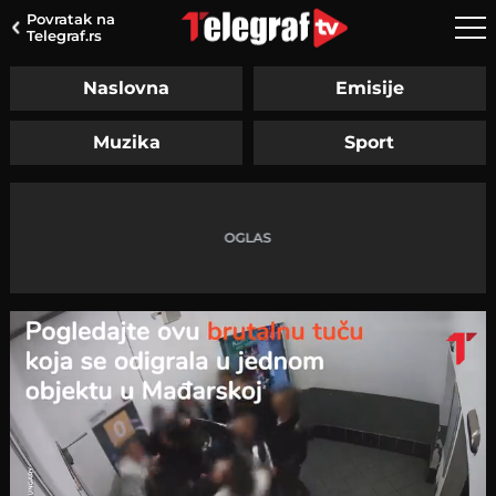
Povratak na
Telegraf.rs
Naslovna
Emisije
Muzika
Sport