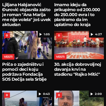
Ljiljana Habjanović
Imamo ideju da
Đurović objasnila zašto
prikupimo od 200.000
je roman "Ana Marija
do 250.000 evra i to
me nije volela" još uvek
planiramo da im
aktuelan
uplatimo do kraja
avgusta
1:05
4:27
0
0
VESTI
VESTI
Priča o zajedništvu i
30. akcija dobrovoljnoj
pomoći deci koju
davanja krvi na
podržava Fondacija
stadionu "Rajko Mitić"
SOS Dečija sela Srbije
0:43
2:00
0
0