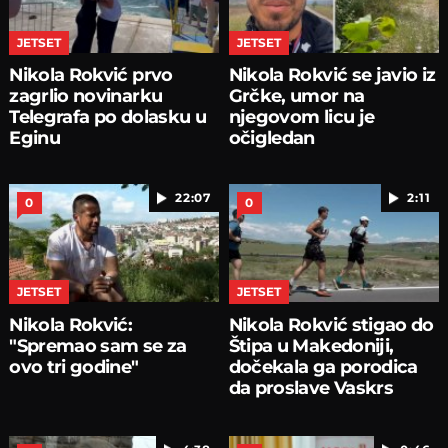
JETSET
JETSET
Nikola Rokvić prvo
Nikola Rokvić se javio iz
zagrlio novinarku
Grčke, umor na
Telegrafa po dolasku u
njegovom licu je
Eginu
očigledan
22:07
2:11
0
0
JETSET
JETSET
Nikola Rokvić:
Nikola Rokvić stigao do
"Spremao sam se za
Štipa u Makedoniji,
ovo tri godine"
dočekala ga porodica
da proslave Vaskrs