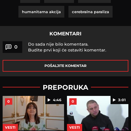
humanitarna akcija
cerebralna paraliza
KOMENTARI
Do sada nije bilo komentara.
0
Budite prvi koji će ostaviti komentar.
POŠALJITE KOMENTAR
PREPORUKA
4:46
3:01
0
0
VESTI
VESTI