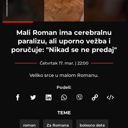
Loaded
:
100.00%
Mali Roman ima cerebralnu
paralizu, ali uporno vežba i
poručuje: "Nikad se ne predaj"
četvrtak 17. mar. | 22:00
Veliko srce u malom Romanu.
Podeli:
TEME
roman
Za Romana
bolesno dete