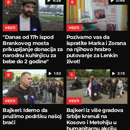
4:38
0:46
0
0
VESTI
VESTI
"Danas od 17h ispod
Pozivamo vas da
Brankovog mosta
ispratite Marka i Zorana
prikupljanje donacija za
na njihovo hrabro
narodnu kuhinjicu za
putovanje za Lenkin
bebe do 2 godine"
život!
1:52
2:15
0
1
VESTI
VESTI
Bajkeri: Idemo da
Bajkeri iz više gradova
pružimo podršku našoj
Srbije krenuli na
braći
Kosovo i Metohiju u
humanitarnu akciju