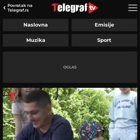
Povratak na
Telegraf.rs
Naslovna
Emisije
Muzika
Sport