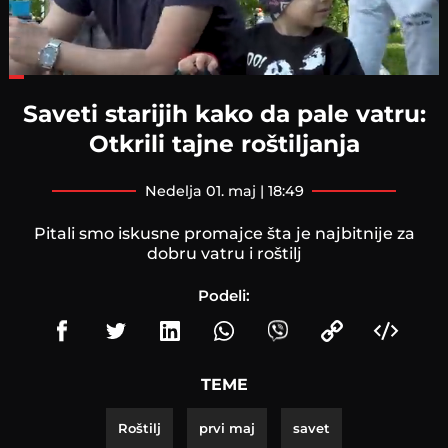
Loaded
:
21.54%
Saveti starijih kako da pale vatru:
Otkrili tajne roštiljanja
nedelja 01. maj | 18:49
Pitali smo iskusne promajce šta je najbitnije za
dobru vatru i roštilj
Podeli:
TEME
Roštilj
prvi maj
savet