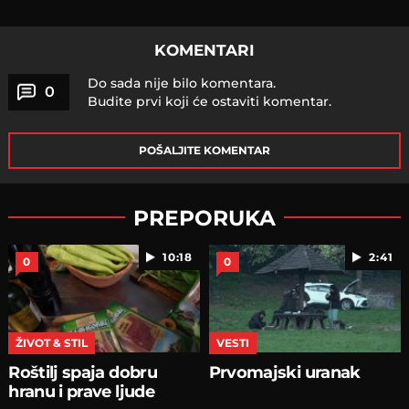
KOMENTARI
Do sada nije bilo komentara.
0
Budite prvi koji će ostaviti komentar.
POŠALJITE KOMENTAR
PREPORUKA
10:18
2:41
0
0
ŽIVOT & STIL
VESTI
Roštilj spaja dobru
Prvomajski uranak
hranu i prave ljude