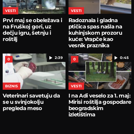
VESTI
VESTI
Prvi maj se obeležava i
Radoznala i gladna
na Fruškoj gori, uz
ptičica spas našla na
dečju igru, šetnju i
kuhinjskom prozoru
roštilj
kuće: Vrapče kao
vesnik praznika
2:39
0:45
0
0
BIZNIS
VESTI
Veterinari savetuju da
I na Adi veselo za 1. maj:
se u svinjokolju
Mirisi roštilja gospodare
pregleda meso
beogradskim
izletištima