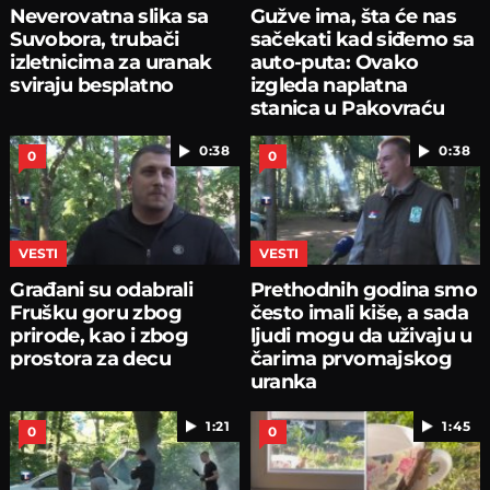
Neverovatna slika sa
Gužve ima, šta će nas
Suvobora, trubači
sačekati kad siđemo sa
izletnicima za uranak
auto-puta: Ovako
sviraju besplatno
izgleda naplatna
stanica u Pakovraću
0:38
0:38
0
0
VESTI
VESTI
Građani su odabrali
Prethodnih godina smo
Frušku goru zbog
često imali kiše, a sada
prirode, kao i zbog
ljudi mogu da uživaju u
prostora za decu
čarima prvomajskog
uranka
1:21
1:45
0
0