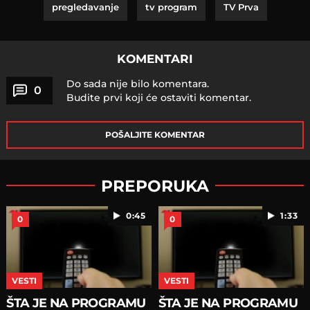
pregledavanje
tv program
TV Prva
KOMENTARI
Do sada nije bilo komentara.
0
Budite prvi koji će ostaviti komentar.
POŠALJITE KOMENTAR
PREPORUKA
0:45
1:33
0
0
VESTI
VESTI
ŠTA JE NA PROGRAMU
ŠTA JE NA PROGRAMU