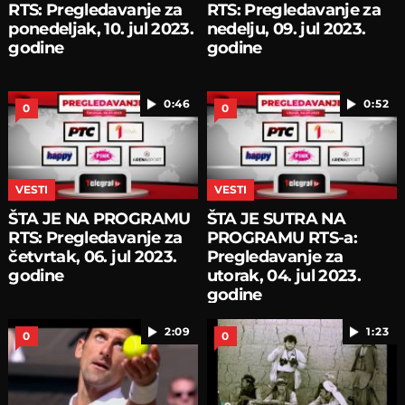
RTS: Pregledavanje za
RTS: Pregledavanje za
ponedeljak, 10. jul 2023.
nedelju, 09. jul 2023.
godine
godine
0:46
0:52
0
0
VESTI
VESTI
ŠTA JE NA PROGRAMU
ŠTA JE SUTRA NA
RTS: Pregledavanje za
PROGRAMU RTS-a:
četvrtak, 06. jul 2023.
Pregledavanje za
godine
utorak, 04. jul 2023.
godine
2:09
1:23
0
0