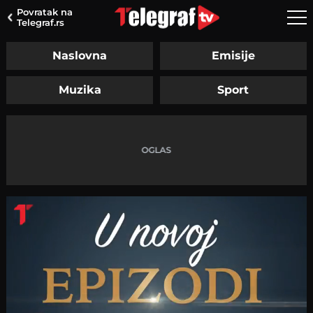
Povratak na
Telegraf.rs
Naslovna
Emisije
Muzika
Sport