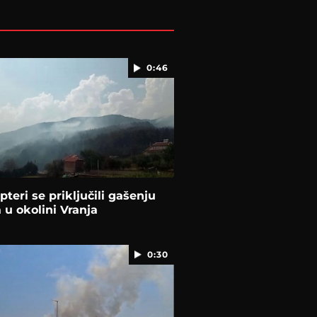
0:46
pteri se priključili gašenju
 u okolini Vranja
0:30