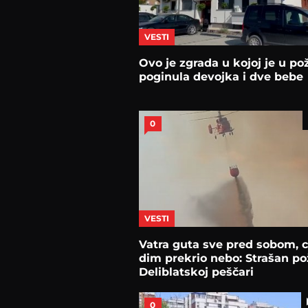
VESTI
Ovo je zgrada u kojoj je u po
poginula devojka i dve bebe
0
VESTI
Vatra guta sve pred sobom, c
dim prekrio nebo: Strašan po
Deliblatskoj peščari
0