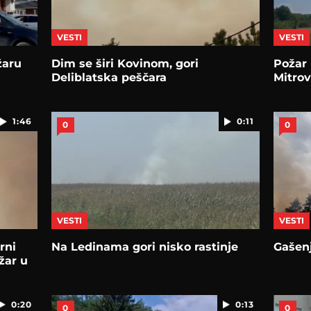
VESTI
VESTI
žaru
Dim se širi Kovinom, gori
Požar
Deliblatska peščara
Mitrov
1:46
0:11
0
0
VESTI
VESTI
rni
Na Ledinama gori nisko rastinje
Gašen
žar u
0:20
0:13
0
0