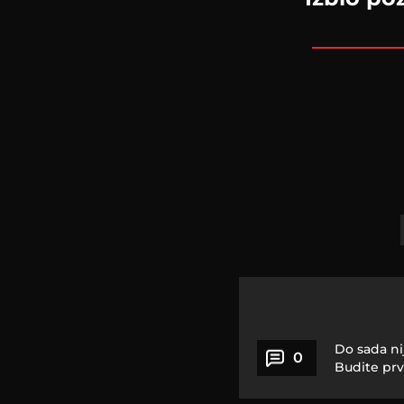
Do sada ni
0
Budite prv