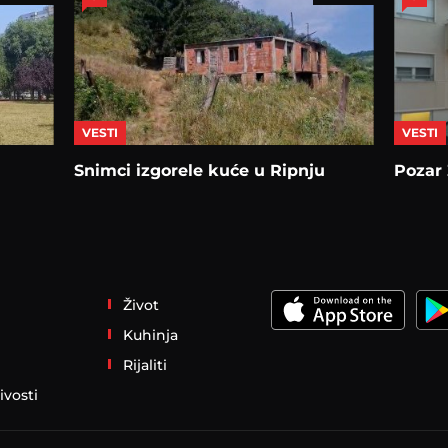
VESTI
VESTI
Snimci izgorele kuće u Ripnju
Pozar
Život
Kuhinja
Rijaliti
ivosti