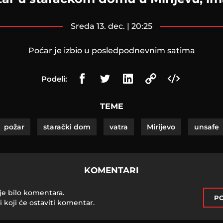
sreda 13. dec. | 20:25
Poćar je izbio u posledpodnevnim satima
Podeli:
TEME
požar
starački dom
vatra
Mirijevo
unsafe
KOMENTARI
je bilo komentara.
PO
i koji će ostaviti komentar.