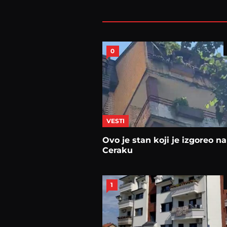
0
VESTI
Ovo je stan koji je izgoreo na
Ceraku
1