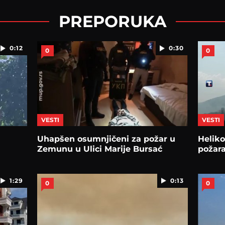
PREPORUKA
0:12
0:30
0
0
VESTI
VESTI
Uhapšen osumnjičeni za požar u
Heliko
Zemunu u Ulici Marije Bursać
požara
1:29
0:13
0
0