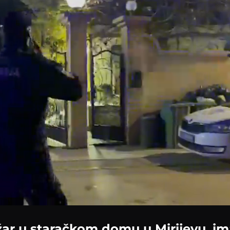
Loaded
:
100.00%
žar u staračkom domu u Mirijevu, ima