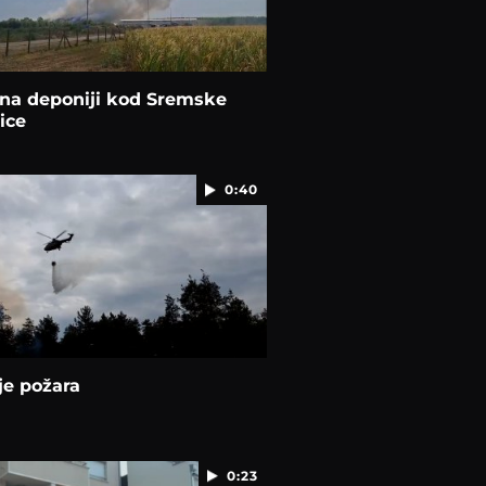
 na deponiji kod Sremske
ice
0:40
je požara
0:23