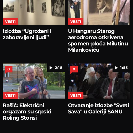
VESTI
VESTI
Izložba “Ugroženi i
U Hangaru Starog
zaboravljeni ljudi”
aerodroma otkrivena
spomen-ploča Milutinu
Milankoviću
2:18
1:55
0
0
VESTI
VESTI
Rašić: Električni
Otvaranje izlozbe "Sveti
orgazam su srpski
Sava" u Galeriji SANU
Roling Stonsi