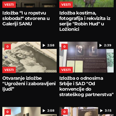
VESTI
VESTI
Izložba “I u ropstvu
Izložba kostima,
sloboda!“ otvorena u
fotografija i rekvizita iz
Galeriji SANU
serije "Robin Hud" u
Ložionici
2:58
2:39
0
0
VESTI
VESTI
Otvaranje izložbe
Izložba o odnosima
"Ugroženi i zaboravljeni
Srbije i SAD "Od
ljudi”
konvencije do
strateškog partnerstva"
2:58
3:15
0
0