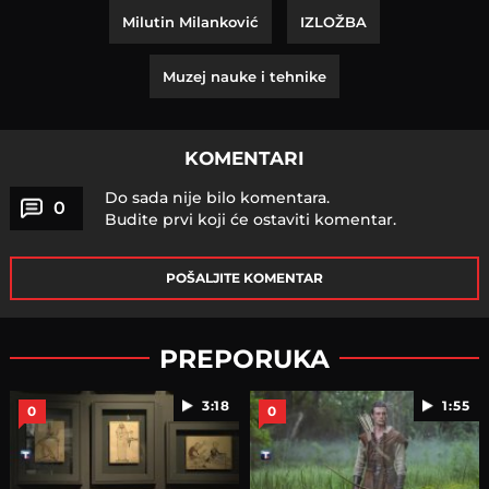
Milutin Milanković
IZLOŽBA
Muzej nauke i tehnike
KOMENTARI
Do sada nije bilo komentara.
0
Budite prvi koji će ostaviti komentar.
POŠALJITE KOMENTAR
PREPORUKA
3:18
1:55
0
0