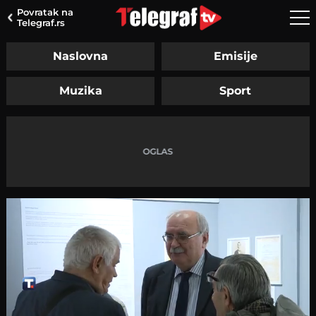
Povratak na
Telegraf.rs
Naslovna
Emisije
Muzika
Sport