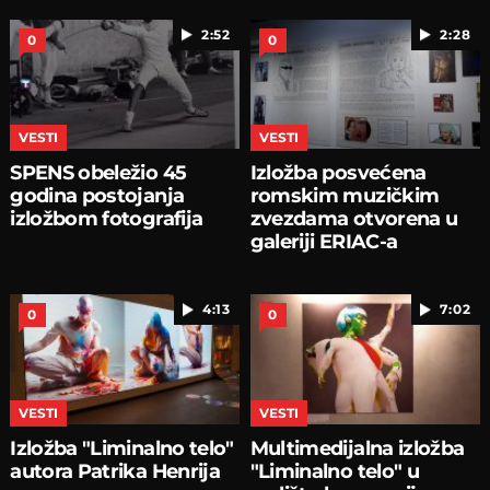
2:52
2:28
0
0
VESTI
VESTI
SPENS obeležio 45
Izložba posvećena
godina postojanja
romskim muzičkim
izložbom fotografija
zvezdama otvorena u
galeriji ERIAC-a
4:13
7:02
0
0
VESTI
VESTI
Izložba "Liminalno telo"
Multimedijalna izložba
autora Patrika Henrija
"Liminalno telo" u