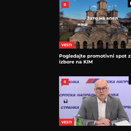
0
VESTI
Pogledajte promotivni spot 
izbore na KIM
0
VESTI