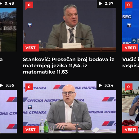
0:48
2:37
0
0
VESTI
VESTI
za
Stanković: Prosečan broj bodova iz
Vučić 
maternjeg jezika 11,54, iz
raspisa
matematike 11,63
3:55
3:24
0
0
VESTI
VESTI