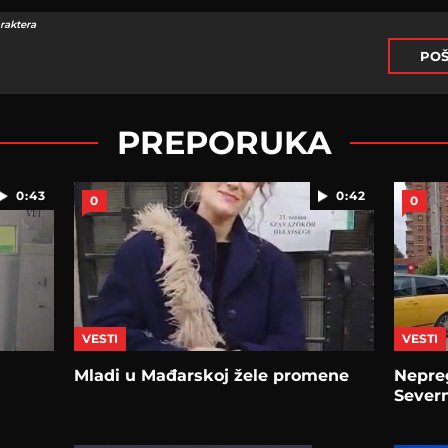
raktera
POŠ
PREPORUKA
0:43
0:42
0
0
VESTI
VESTI
Mladi u Mađarskoj žele promene
Nepre
Severn