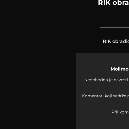
RIK obra
RIK obradio
Molimo 
Neophodno je navesti 
Komentari koji sadrže p
Prilikom