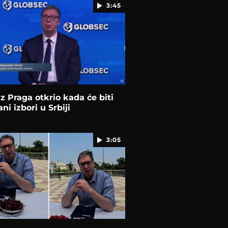
3:45
iz Praga otkrio kada će biti
ni izbori u Srbiji
3:05