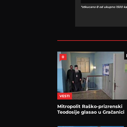
*otkucano
0
od ukupno 1500 ka
0
VESTI
Mitropolit Raško-prizrenski
Teodosije glasao u Gračanici