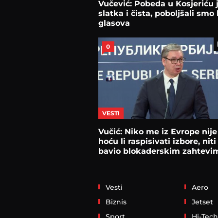
Vučević: Pobeda u Kosjeriću 
slatka i čista, poboljšali smo 
glasova
0
VESTI
Vučić: Niko me iz Evrope nije
hoću li raspisivati izbore, niti
bavio blokaderskim zahtevi
Vesti
Aero
Biznis
Jetset
Sport
Hi-Tech