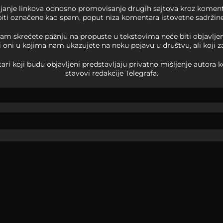
ljanje linkova odnosno promovisanje drugih sajtova kroz koment
biti označene kao spam, poput niza komentara istovetne sadržine
m skrećete pažnju na propuste u tekstovima neće biti objavljeni, 
i oni u kojima nam ukazujete na neku pojavu u društvu, ali koji z
i koji budu objavljeni predstavljaju privatno mišljenje autora k
stavovi redakcije Telegrafa.