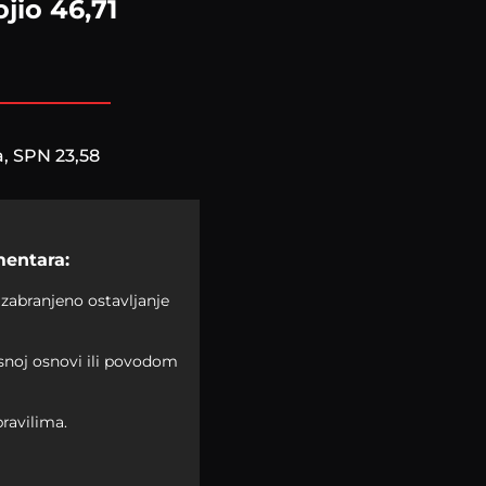
jio 46,71
a, SPN 23,58
mentara:
zabranjeno ostavljanje
asnoj osnovi ili povodom
ravilima.