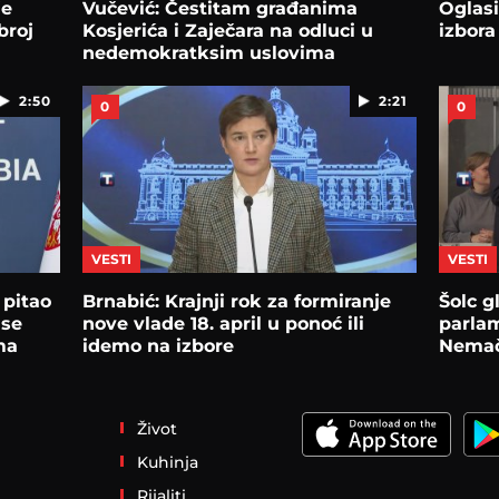
je
Vučević: Čestitam građanima
Oglasi
broj
Kosjerića i Zaječara na odluci u
izbora
nedemokratksim uslovima
2:50
2:21
0
0
VESTI
VESTI
 pitao
Brnabić: Krajnji rok za formiranje
Šolc 
 se
nove vlade 18. april u ponoć ili
parla
ma
idemo na izbore
Nemač
Život
Kuhinja
Rijaliti