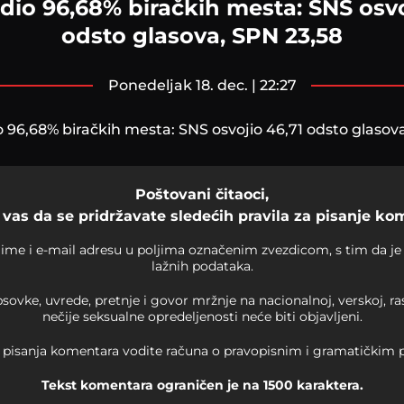
dio 96,68% biračkih mesta: SNS osvo
odsto glasova, SPN 23,58
ponedeljak 18. dec. | 22:27
 96,68% biračkih mesta: SNS osvojio 46,71 odsto glasov
Poštovani čitaoci,
vas da se pridržavate sledećih pravila za pisanje ko
ime i e-mail adresu u poljima označenim zvezdicom, s tim da je 
lažnih podataka.
sovke, uvrede, pretnje i govor mržnje na nacionalnoj, verskoj, r
nečije seksualne opredeljenosti neće biti objavljeni.
 pisanja komentara vodite računa o pravopisnim i gramatičkim p
Tekst komentara ograničen je na 1500 karaktera.