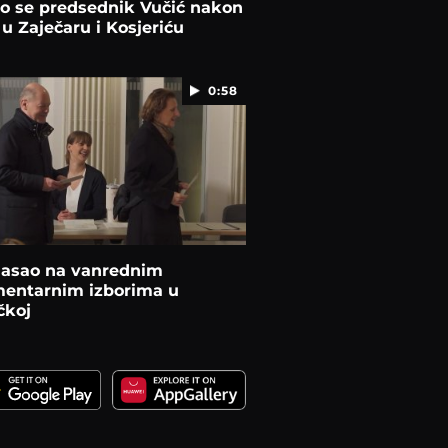
o se predsednik Vučić nakon
 u Zaječaru i Kosjeriću
0:58
glasao na vanrednim
mentarnim izborima u
koj