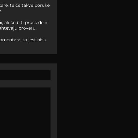
are, te će takve poruke
.
ali će biti prosleđeni
ahtevaju proveru.
omentara, to jest nisu