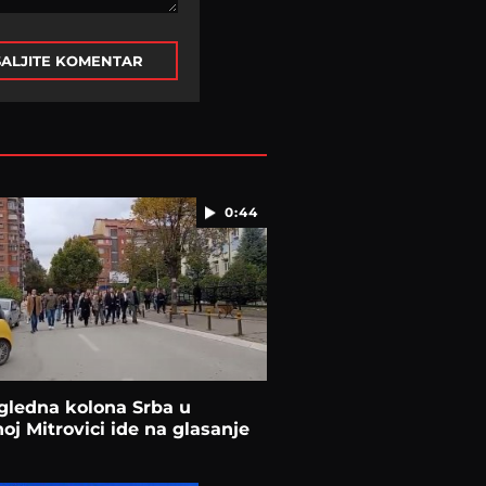
ALJITE KOMENTAR
0:44
gledna kolona Srba u
oj Mitrovici ide na glasanje