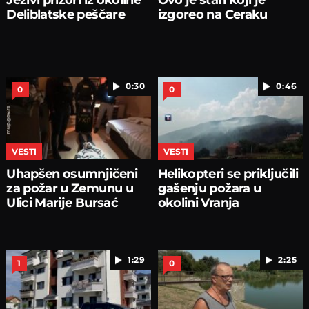
Deliblatske peščare
izgoreo na Ceraku
0:30
0:46
0
0
VESTI
VESTI
Uhapšen osumnjičeni
Helikopteri se priključili
za požar u Zemunu u
gašenju požara u
Ulici Marije Bursać
okolini Vranja
1:29
2:25
1
0