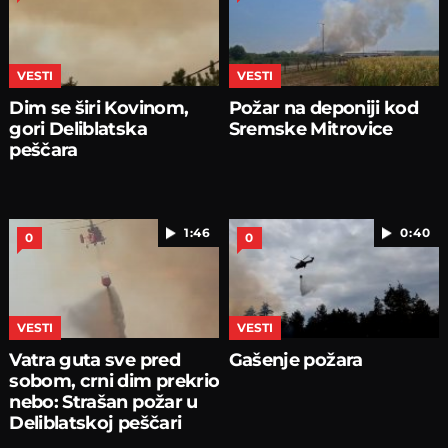
VESTI
VESTI
Dim se širi Kovinom,
Požar na deponiji kod
gori Deliblatska
Sremske Mitrovice
peščara
1:46
0:40
0
0
VESTI
VESTI
Vatra guta sve pred
Gašenje požara
sobom, crni dim prekrio
nebo: Strašan požar u
Deliblatskoj peščari