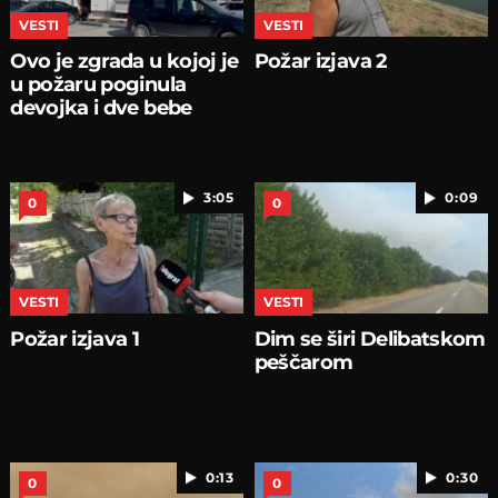
VESTI
VESTI
Ovo je zgrada u kojoj je
Požar izjava 2
u požaru poginula
devojka i dve bebe
3:05
0:09
0
0
VESTI
VESTI
Požar izjava 1
Dim se širi Delibatskom
peščarom
0:13
0:30
0
0