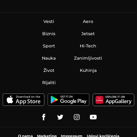
Vesti
Aero
Biznis
Jetset
Sport
Hi-Tech
Nauka
Zanimljivosti
Život
Kuhinja
Rijaliti
O nama
Marketing
Impressum
Uslovi korišćenja