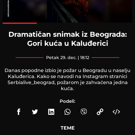
Loaded
:
100.00%
Dramatičan snimak iz Beograda:
Gori kuća u Kaluđerici
petak 29. dec. | 18:12
Danas popodne izbio je požar u Beogradu u naselju
Kaluđerica. Kako se navodi na Instagram stranici
Serbialive_beograd, požarom je zahvaćena jedna
kuća.
Podeli:
TEME