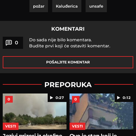
požar
Kaluđerica
unsafe
KOMENTARI
Do sada nije bilo komentara.
0
Budite prvi koji će ostaviti komentar.
POŠALJITE KOMENTAR
PREPORUKA
0:27
0:12
0
0
VESTI
VESTI
Jezivi prizori iz okoline
Ovo je stan koji je