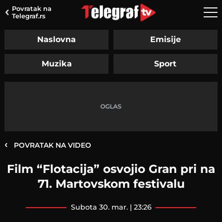
Povratak na
Telegraf.rs
Naslovna
Emisije
Muzika
Sport
‹
POVRATAK NA VIDEO
Film “Flotacija” osvojio Gran pri na
71. Martovskom festivalu
subota 30. mar. | 23:26