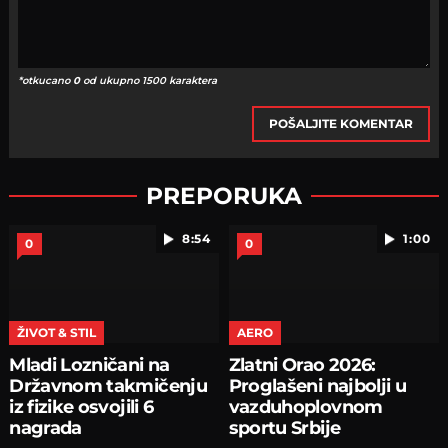
*otkucano
0
od ukupno 1500 karaktera
POŠALJITE KOMENTAR
PREPORUKA
8:54
1:00
0
0
ŽIVOT & STIL
AERO
Mladi Lozničani na
Zlatni Orao 2026:
Državnom takmičenju
Proglašeni najbolji u
iz fizike osvojili 6
vazduhoplovnom
nagrada
sportu Srbije