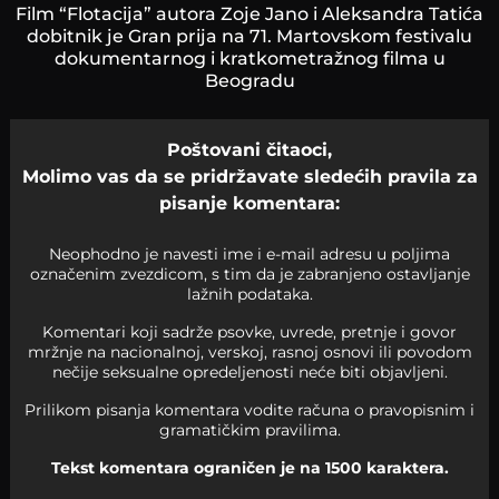
Film “Flotacija” autora Zoje Jano i Aleksandra Tatića
dobitnik je Gran prija na 71. Martovskom festivalu
dokumentarnog i kratkometražnog filma u
Beogradu
Poštovani čitaoci,
Molimo vas da se pridržavate sledećih pravila za
pisanje komentara:
Neophodno je navesti ime i e-mail adresu u poljima
označenim zvezdicom, s tim da je zabranjeno ostavljanje
lažnih podataka.
Komentari koji sadrže psovke, uvrede, pretnje i govor
mržnje na nacionalnoj, verskoj, rasnoj osnovi ili povodom
nečije seksualne opredeljenosti neće biti objavljeni.
Prilikom pisanja komentara vodite računa o pravopisnim i
gramatičkim pravilima.
Tekst komentara ograničen je na 1500 karaktera.