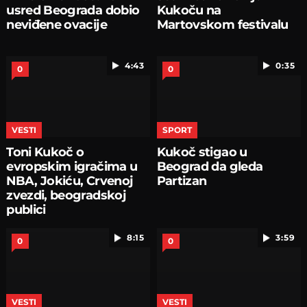
usred Beograda dobio
Kukoču na
neviđene ovacije
Martovskom festivalu
4:43
0:35
0
0
VESTI
SPORT
Toni Kukoč o
Kukoč stigao u
evropskim igračima u
Beograd da gleda
NBA, Jokiću, Crvenoj
Partizan
zvezdi, beogradskoj
publici
8:15
3:59
0
0
VESTI
VESTI