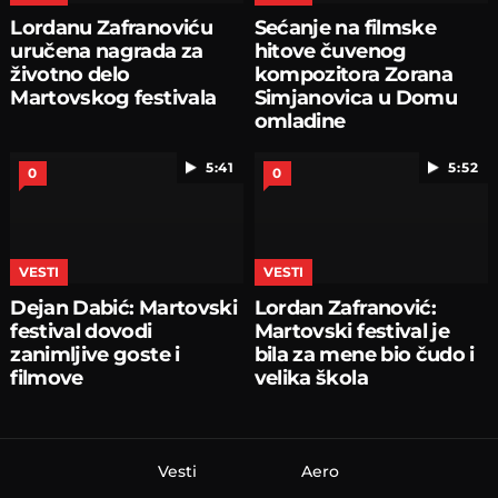
Lordanu Zafranoviću
Sećanje na filmske
uručena nagrada za
hitove čuvenog
životno delo
kompozitora Zorana
Martovskog festivala
Simjanovica u Domu
omladine
5:41
5:52
0
0
VESTI
VESTI
Dejan Dabić: Martovski
Lordan Zafranović:
festival dovodi
Martovski festival je
zanimljive goste i
bila za mene bio čudo i
filmove
velika škola
Vesti
Aero