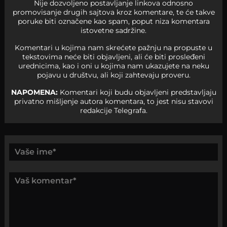
Nije dozvoljeno postavljanje linkova odnosno
promovisanje drugih sajtova kroz komentare, te će takve
poruke biti označene kao spam, poput niza komentara
istovetne sadržine.
Komentari u kojima nam skrećete pažnju na propuste u
tekstovima neće biti objavljeni, ali će biti prosleđeni
urednicima, kao i oni u kojima nam ukazujete na neku
pojavu u društvu, ali koji zahtevaju proveru.
NAPOMENA:
Komentari koji budu objavljeni predstavljaju
privatno mišljenje autora komentara, to jest nisu stavovi
redakcije Telegrafa.