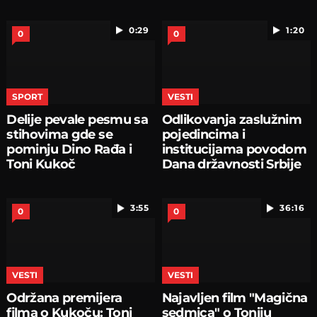
0:29
1:20
0
0
SPORT
VESTI
Delije pevale pesmu sa
Odlikovanja zaslužnim
stihovima gde se
pojedincima i
pominju Dino Rađa i
institucijama povodom
Toni Kukoč
Dana državnosti Srbije
3:55
36:16
0
0
VESTI
VESTI
Održana premijera
Najavljen film "Magična
filma o Kukoču: Toni
sedmica" o Toniju