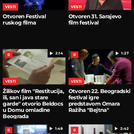
VESTI
VESTI
Otvoren Festival
Otvoren 31. Sarajevo
ruskog filma
film festival
2:14
1:27
0
0
VESTI
VESTI
Žilikov film ''Restitucija,
Otvoren 22. Beogradski
ili, san i java stare
festival igre
garde'' otvorio Beldocs
predstavom Omara
u Domu omladine
Ražiha "Bejtna"
Beograda
1:48
2:42
0
0