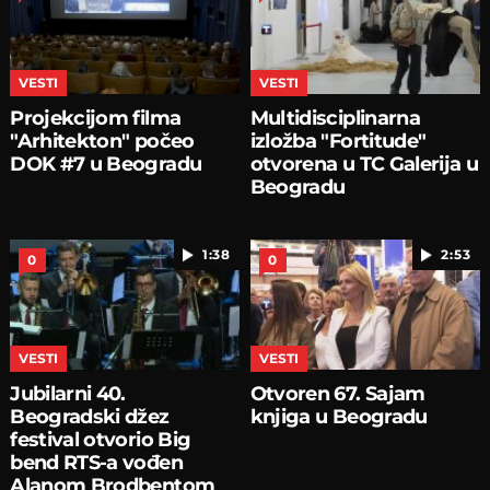
VESTI
VESTI
Projekcijom filma
Multidisciplinarna
"Arhitekton" počeo
izložba "Fortitude"
DOK #7 u Beogradu
otvorena u TC Galerija u
Beogradu
1:38
2:53
0
0
VESTI
VESTI
Jubilarni 40.
Otvoren 67. Sajam
Beogradski džez
knjiga u Beogradu
festival otvorio Big
bend RTS-a vođen
Alanom Brodbentom