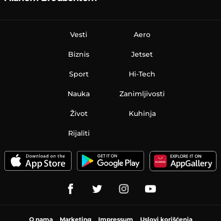
Vesti
Aero
Biznis
Jetset
Sport
Hi-Tech
Nauka
Zanimljivosti
Život
Kuhinja
Rijaliti
O nama
Marketing
Impressum
Uslovi korišćenja