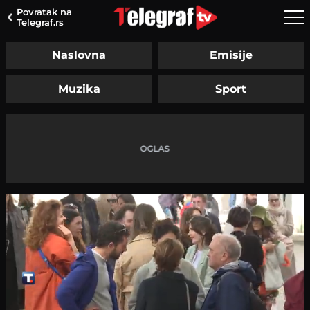
Povratak na
Telegraf.rs
Naslovna
Emisije
Muzika
Sport