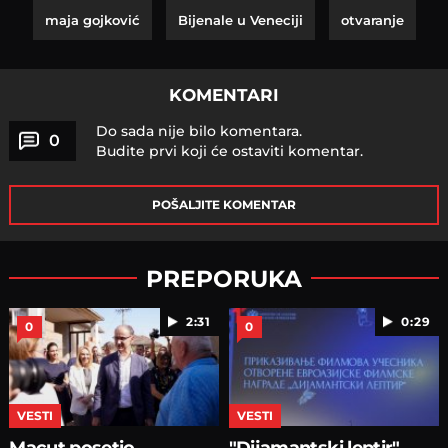
maja gojković
Bijenale u Veneciji
otvaranje
KOMENTARI
Do sada nije bilo komentara.
0
Budite prvi koji će ostaviti komentar.
POŠALJITE KOMENTAR
PREPORUKA
2:31
0:29
0
0
VESTI
VESTI
Macut posetio
"Dijamantski leptir"