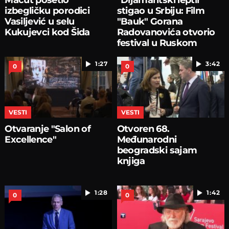
izbegličku porodici
stigao u Srbiju: Film
Vasiljević u selu
"Bauk" Gorana
Kukujevci kod Šida
Radovanovića otvorio
festival u Ruskom
domu
1:27
3:42
0
0
VESTI
VESTI
Otvaranje "Salon of
Otvoren 68.
Excellence"
Međunarodni
beogradski sajam
knjiga
1:28
1:42
0
0