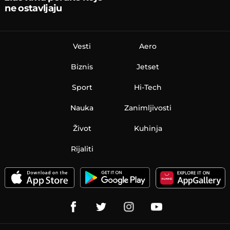
ne ostavljaju
ravnodušnim
Vesti
Aero
Biznis
Jetset
Sport
Hi-Tech
Nauka
Zanimljivosti
Život
Kuhinja
Rijaliti