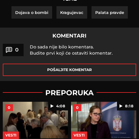
Dojava o bombi
Kragujevac
Palata pravde
KOMENTARI
Do sada nije bilo komentara.
0
Budite prvi koji će ostaviti komentar.
POŠALJITE KOMENTAR
PREPORUKA
4:08
8:18
0
0
VESTI
VESTI