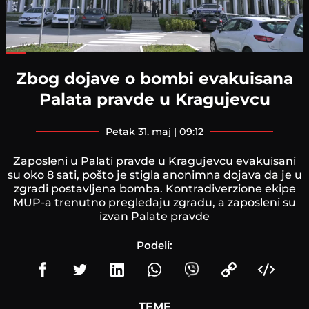
Loaded
:
58.56%
Zbog dojave o bombi evakuisana
Palata pravde u Kragujevcu
petak 31. maj | 09:12
Zaposleni u Palati pravde u Kragujevcu evakuisani
su oko 8 sati, pošto je stigla anonimna dojava da je u
zgradi postavljena bomba. Kontradiverzione ekipe
MUP-a trenutno pregledaju zgradu, a zaposleni su
izvan Palate pravde
Podeli:
TEME