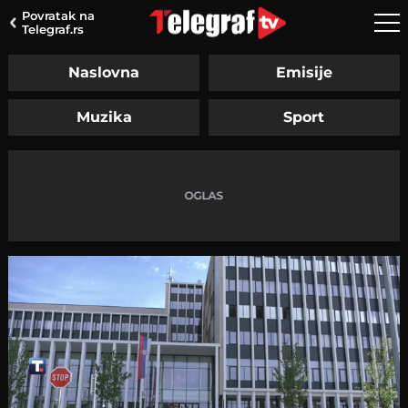
Povratak na
Telegraf.rs
Naslovna
Emisije
Muzika
Sport