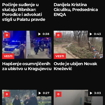
Počinje suđenje u
Danijela Kristina
slučaju Ribnikar:
Giculiku, Predsednica
Porodice i advokati
ENQA
stigli u Palatu pravde
0:38
0:43
0
0
VESTI
VESTI
Hapšenje osumnjičenih
Ovde je ubijen Novak
za ubistvo u Kragujevcu
Knežević
0:27
3:03
0
0