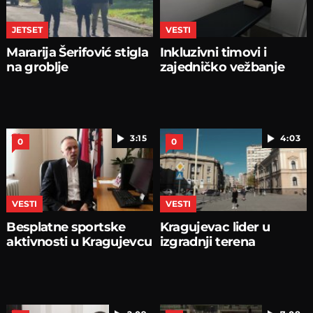
JETSET
VESTI
Mararija Šerifović stigla
Inkluzivni timovi i
na groblje
zajedničko vežbanje
3:15
4:03
0
0
VESTI
VESTI
Besplatne sportske
Kragujevac lider u
aktivnosti u Kragujevcu
izgradnji terena