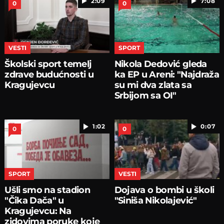
2:09
7:08
0
0
VESTI
SPORT
Školski sport temelj
Nikola Dedović gleda
zdrave budućnosti u
ka EP u Areni: "Najdraža
Kragujevcu
su mi dva zlata sa
Srbijom sa OI"
1:02
0:07
0
0
SPORT
VESTI
Ušli smo na stadion
Dojava o bombi u školi
"Čika Dača" u
"Siniša Nikolajević"
Kragujevcu: Na
zidovima poruke koje