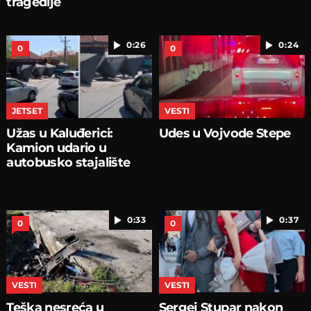
tragedije
0:26
0:24
0
0
JETSET
VESTI
Užas u Kaluđerici:
Udes u Vojvode Stepe
Kamion udario u
autobusko stajalište
0:33
0:37
0
0
VESTI
VESTI
Teška nesreća u
Sergej Stupar nakon