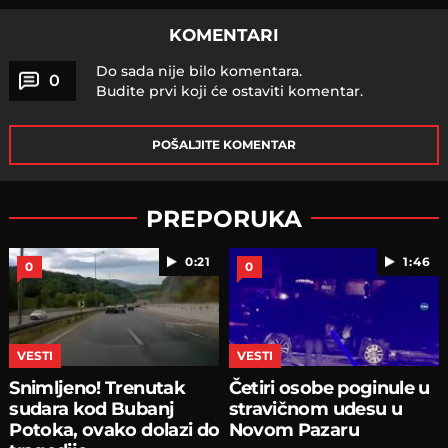
KOMENTARI
Do sada nije bilo komentara.
0
Budite prvi koji će ostaviti komentar.
POŠALJITE KOMENTAR
PREPORUKA
0:21
1:46
0
0
VESTI
VESTI
Snimljeno! Trenutak
Četiri osobe poginule u
sudara kod Bubanj
stravičnom udesu u
Potoka, ovako dolazi do
Novom Pazaru