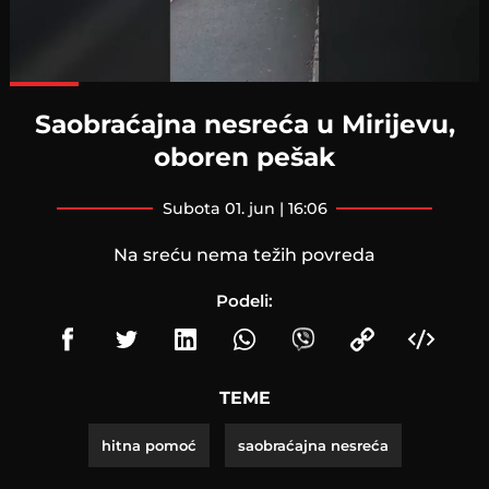
Loaded
:
100.00%
Saobraćajna nesreća u Mirijevu,
oboren pešak
subota 01. jun | 16:06
Na sreću nema težih povreda
Podeli:
TEME
hitna pomoć
saobraćajna nesreća