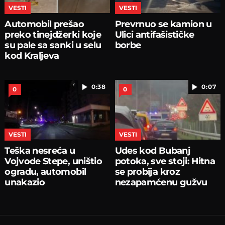
VESTI
VESTI
Automobil prešao
Prevrnuo se kamion u
preko tinejdžerki koje
Ulici antifašističke
su pale sa sanki u selu
borbe
kod Kraljeva
0:38
0:07
0
0
VESTI
VESTI
Teška nesreća u
Udes kod Bubanj
Vojvode Stepe, uništio
potoka, sve stoji: Hitna
ogradu, automobil
se probija kroz
unakazio
nezapamćenu gužvu