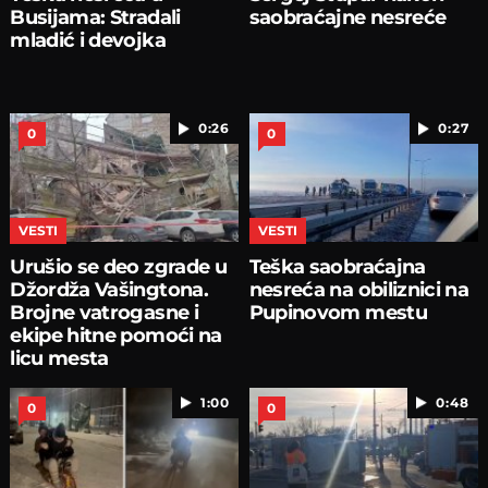
Busijama: Stradali
saobraćajne nesreće
mladić i devojka
0:26
0:27
0
0
VESTI
VESTI
Urušio se deo zgrade u
Teška saobraćajna
Džordža Vašingtona.
nesreća na obiliznici na
Brojne vatrogasne i
Pupinovom mestu
ekipe hitne pomoći na
licu mesta
1:00
0:48
0
0