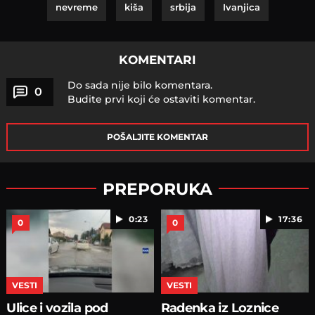
nevreme
kiša
srbija
Ivanjica
KOMENTARI
Do sada nije bilo komentara.
0
Budite prvi koji će ostaviti komentar.
POŠALJITE KOMENTAR
PREPORUKA
0:23
17:36
0
0
VESTI
VESTI
Ulice i vozila pod
Radenka iz Loznice