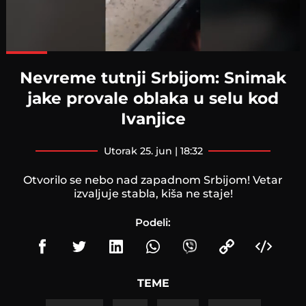
Loaded
:
100.00%
Nevreme tutnji Srbijom: Snimak
jake provale oblaka u selu kod
Ivanjice
utorak 25. jun | 18:32
Otvorilo se nebo nad zapadnom Srbijom! Vetar
izvaljuje stabla, kiša ne staje!
Podeli:
TEME