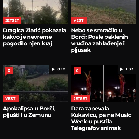
JETSET
VESTI
Dragica Zlatić pokazala
Nebo se smračilo u
kakvo je nevreme
Borči: Posle paklenih
pogodilo njen kraj
vrućina zahlađenje i
pljusak
0:12
1:33
0
0
VESTI
JETSET
Apokalipsa u Borči,
Dara zapevala
pljušti i u Zemunu
Kukavicu, pa na Music
Week-u pustila
Telegrafov snimak