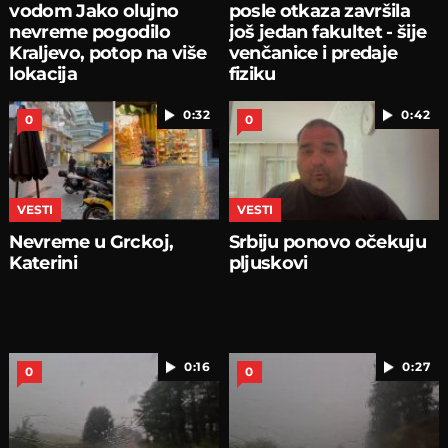
vodom Jako olujno
posle otkaza završila
nevreme pogodilo
još jedan fakultet - šije
Kraljevo, potop na više
venčanice i predaje
lokacija
fiziku
0:32
0:42
0
0
VESTI
VESTI
Nevreme u Grckoj,
Srbiju ponovo očekuju
Katerini
pljuskovi
0:16
0:27
0
0