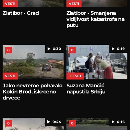
VESTI
VESTI
Zlatibor - Grad
Zlatibor - Smanjena
vidljivost katastrofa na
putu
0:30
0:19
0
0
VESTI
JETSET
Jako nevreme poharalo
Suzana Mančić
Kokin Brod, iskrceno
napustila Srbiju
drvece
0:44
0:16
0
0