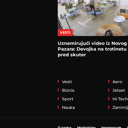
VESTI
Uznemirujući video iz Novog
Pazara: Devojka na trotinetu 
pred skuter
Vesti
Aero
Biznis
Jetset
Sport
Hi-Tech
Nauka
Zanimlj
O nama
Marketing
Impressum