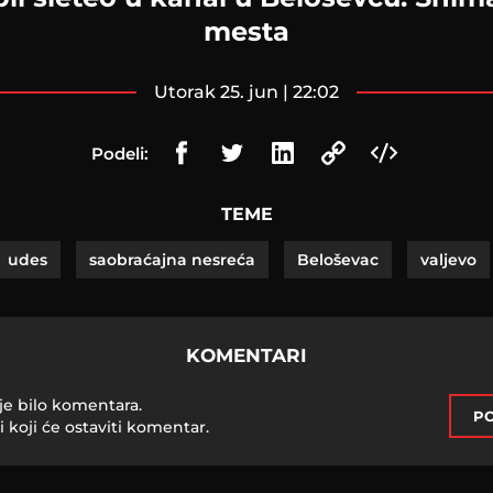
mesta
utorak 25. jun | 22:02
Podeli:
TEME
udes
saobraćajna nesreća
Beloševac
valjevo
KOMENTARI
je bilo komentara.
PO
i koji će ostaviti komentar.