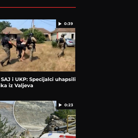
0:39
 SAJ i UKP: Specijalci uhapsili
ika iz Valjeva
0:23