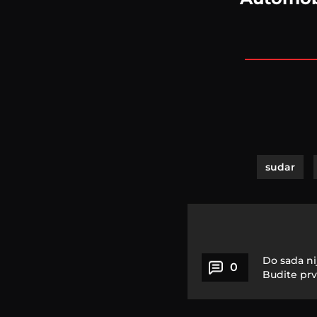
sudar
Do sada ni
0
Budite prv