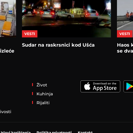
VESTI
VESTI
Sudar na raskrsnici kod Ušća
Haos k
izleće
se dv
Život
Kuhinja
Rijaliti
ivosti
Uslovi korišćenja
Politika privatnosti
Kontakt