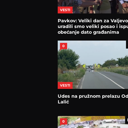
VESTI
Pavkov: Veliki dan za Valjevo
uradili smo veliki posao i ispu
obećanje dato građanima
0
VESTI
Udes na pružnom prelazu Od
Lalić
0