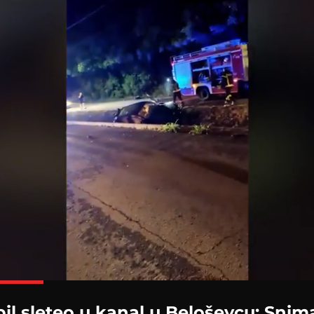
Loaded
:
100.00%
l sleteo u kanal u Beloševcu: Snima