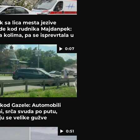
 sa lica mesta jezive
de kod rudnika Majdanpek:
la kolima, pa se isprevrtala u
0:07
kod Gazele: Automobili
i, srča svuda po putu,
ju se velike gužve
0:51