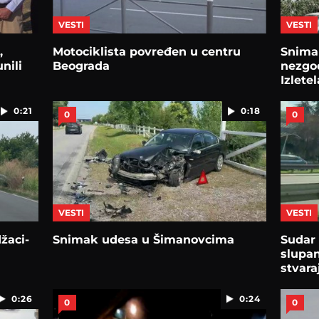
VESTI
VESTI
,
Motociklista povređen u centru
Snimak
nili
Beograda
nezgo
Izlete
kop
0:21
0:18
0
0
VESTI
VESTI
žaci-
Snimak udesa u Šimanovcima
Sudar 
slupan
stvara
0:26
0:24
0
0