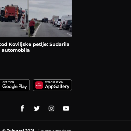
od Koviljske petlje: Sudarila
a automobila
© Telegraf 2021
Sva prava zadržana.