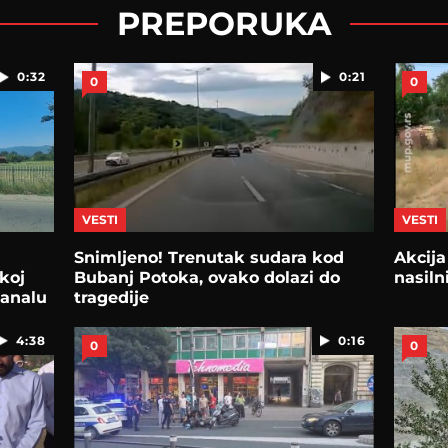
PREPORUKA
0:32
0:21
0
0
VESTI
VESTI
Snimljeno! Trenutak sudara kod
Akcija
koj
Bubanj Potoka, ovako dolazi do
nasiln
kanalu
tragedije
4:38
0:16
0
0