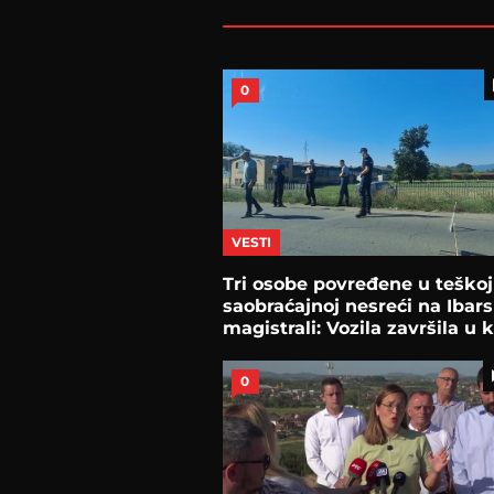
0
VESTI
Tri osobe povređene u teškoj
saobraćajnoj nesreći na Ibars
magistrali: Vozila završila u 
0