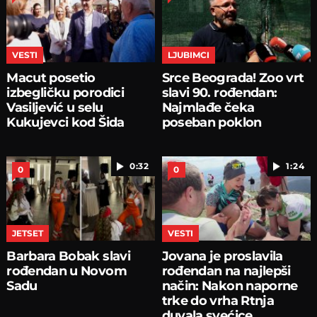
VESTI
LJUBIMCI
Macut posetio
Srce Beograda! Zoo vrt
izbegličku porodici
slavi 90. rođendan:
Vasiljević u selu
Najmlađe čeka
Kukujevci kod Šida
poseban poklon
0:32
1:24
0
0
JETSET
VESTI
Barbara Bobak slavi
Jovana je proslavila
rođendan u Novom
rođendan na najlepši
Sadu
način: Nakon naporne
trke do vrha Rtnja
duvala svećice