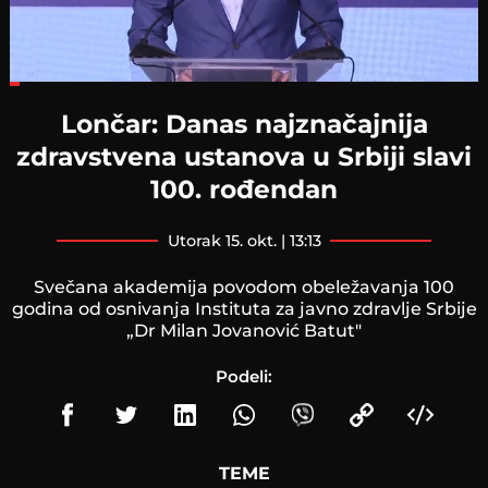
Loaded
:
19.79%
Lončar: Danas najznačajnija
zdravstvena ustanova u Srbiji slavi
100. rođendan
utorak 15. okt. | 13:13
Svečana akademija povodom obeležavanja 100
godina od osnivanja Instituta za javno zdravlje Srbije
„Dr Milan Jovanović Batutʺ
Podeli:
TEME