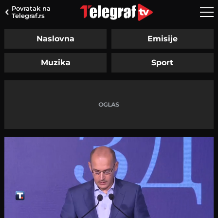
Povratak na
Telegraf.rs
Naslovna
Emisije
Muzika
Sport