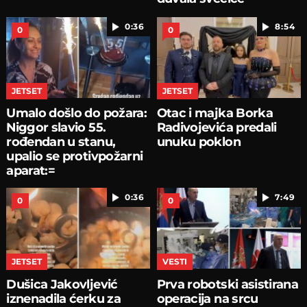
0:36
8:54
0
0
JETSET
JETSET
Umalo došlo do požara:
Otac i majka Borka
Niggor slavio 55.
Radivojevića predali
rođendan u stanu,
unuku poklon
upalio se protivpožarni
aparat:=
0:36
7:49
0
0
JETSET
VESTI
Dušica Jakovljević
Prva robotski asistirana
iznenadila ćerku za
operaciјa na srcu