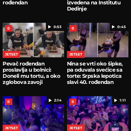
rođendan
izvedena na Institutu
Dedinje
0:53
0:45
0
0
JETSET
JETSET
Pevač rođendan
Nina se vrti oko šipke,
proslavlja u bolnici:
pa oduvala svećice sa
Doneli mu tortu, a oko
torte: Srpska lepotica
zglobova zavoji
slavi 40. rođendan
2:14
1:11
0
0
JETSET
JETSET