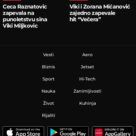
Ceca Raznatovic
Viki i Zorana Mićanović
zapevala na
zajedno zapevale
punoletstvu sina
hit “Večera”
Viki Miljkovic
Vesti
Aero
Biznis
Jetset
Sport
Hi-Tech
Nauka
Zanimljivosti
Život
Kuhinja
Rijaliti