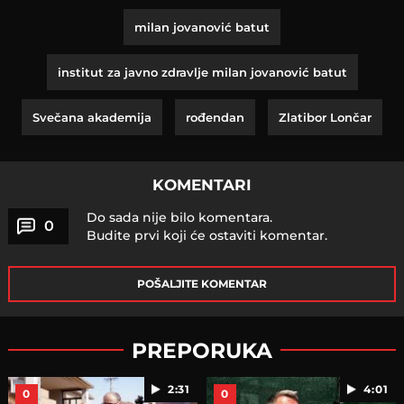
milan jovanović batut
institut za javno zdravlje milan jovanović batut
Svečana akademija
rođendan
Zlatibor Lončar
KOMENTARI
Do sada nije bilo komentara.
0
Budite prvi koji će ostaviti komentar.
POŠALJITE KOMENTAR
PREPORUKA
2:31
4:01
0
0