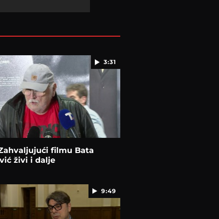
3:31
 Zahvaljujući filmu Bata
ić živi i dalje
9:49