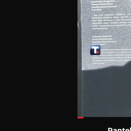
Loaded
:
22.88%
Pantel