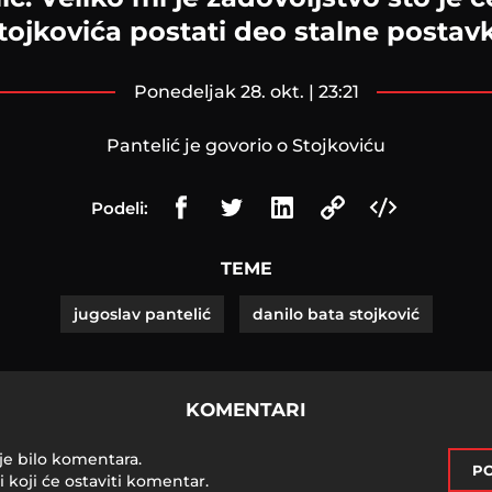
tojkovića postati deo stalne postav
ponedeljak 28. okt. | 23:21
Pantelić je govorio o Stojkoviću
Podeli:
TEME
jugoslav pantelić
danilo bata stojković
KOMENTARI
je bilo komentara.
PO
i koji će ostaviti komentar.