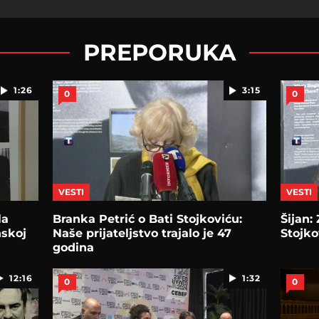
PREPORUKA
1:26
3:15
0
0
VESTI
VESTI
la
Branka Petrić o Bati Stojkoviću:
Šijan:
nskoj
Naše prijateljstvo trajalo je 47
Stojkov
godina
12:16
1:32
0
0