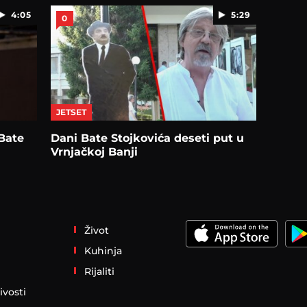
4:05
5:29
0
JETSET
Bate
Dani Bate Stojkovića deseti put u
Vrnjačkoj Banji
Život
Kuhinja
Rijaliti
ivosti