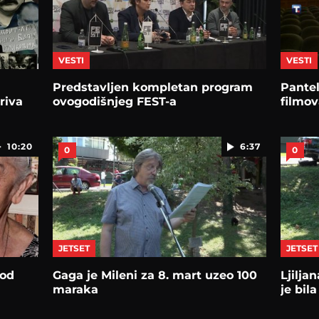
VESTI
VESTI
Predstavljen kompletan program
Pantel
riva
ovogodišnjeg FEST-a
filmov
10:20
6:37
0
0
JETSET
JETSET
kod
Gaga je Mileni za 8. mart uzeo 100
Ljilja
maraka
je bil