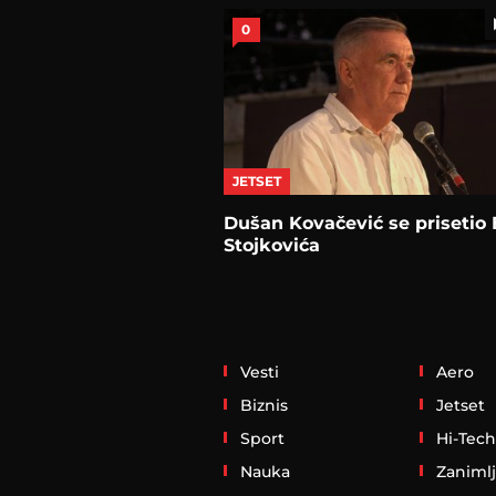
0
JETSET
Dušan Kovačević se prisetio 
Stojkovića
Vesti
Aero
Biznis
Jetset
Sport
Hi-Tech
Nauka
Zanimlj