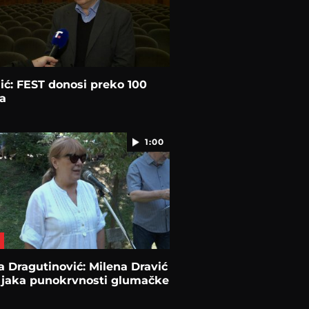
ić: FEST donosi preko 100
a
1:00
na Dragutinović: Milena Dravić
a jaka punokrvnosti glumačke