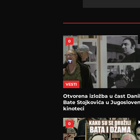
0
VESTI
Otvorena izložba u čast Dani
Bate Stojkovića u Jugoslove
kinoteci
0