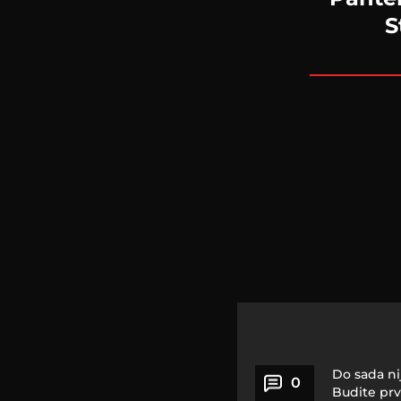
S
Do sada ni
0
Budite prv