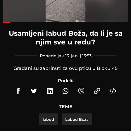
Loaded
:
45.28%
Usamljeni labud Boža, da li je sa
njim sve u redu?
ponedeljak 13. jan. | 15:53
Građani su zabrinuti za ovu pticu u Bloku 45
Podeli:
TEME
labud
Labud Boža