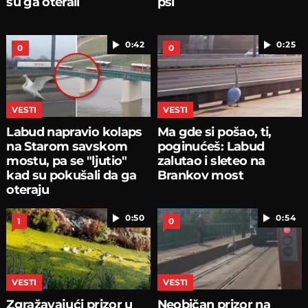
su ga oterali
psi
0:42
0:25
0
0
VESTI
VESTI
Labud napravio kolaps
Ma gde si pošao, ti,
na Starom savskom
poginućeš: Labud
mostu, pa se "ljutio"
zalutao i sleteo na
kad su pokušali da ga
Brankov most
oteraju
0:50
0:54
1
0
VESTI
VESTI
Zgražavajući prizor u
Neobičan prizor na