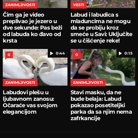
ZANIMLJIVOSTI
VESTI
Čim ga je video
Labud i labudica s
preplivao je jezero u
mladuncima ne mogu
dve sekunde: Pas beži
da se probiju kroz
od labuda ko đavo od
smeće u Savi: Uključite
krsta
se u čišćenje reke!
0:44
0:15
0
0
ZANIMLJIVOSTI
ZANIMLJIVOSTI
Labudovi plešu u
Stavi masku, da ne
ljubavnom zanosu:
bude belaja: Labud
Očaraće vas svojom
pokazao posetiteljki
elegancijom
parka da sa njim nema
zafrkancije