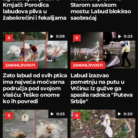
Krnjači: Porodica
Starom savskom
labudova pliva u
mostu: Labud blokirao
žabokrečini i fekalijama
saobraćaj
0:38
0:25
0
0
ZANIMLJIVOSTI
ZANIMLJIVOSTI
Zato labud od svih ptica
Labud izazvao
ima najveća močvarna
pometnju na putu u
područja pod svojom
Vrčinu: Iz gužve ga
vlašću: Teško onome
spasila radnica "Puteva
ko ih povredi
Srbije"
0:25
0:20
0
0