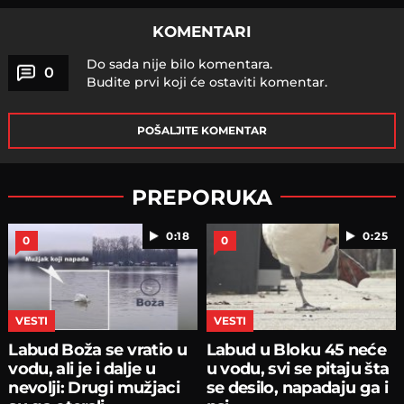
KOMENTARI
Do sada nije bilo komentara.
0
Budite prvi koji će ostaviti komentar.
POŠALJITE KOMENTAR
PREPORUKA
0:18
0:25
0
0
VESTI
VESTI
Labud Boža se vratio u
Labud u Bloku 45 neće
vodu, ali je i dalje u
u vodu, svi se pitaju šta
nevolji: Drugi mužjaci
se desilo, napadaju ga i