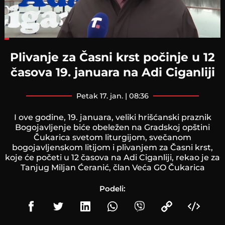
Loaded
:
18.37%
Plivanje za Časni krst počinje u 12
časova 19. januara na Adi Ciganliji
petak 17. jan. | 08:36
I ove godine, 19. januara, veliki hrišćanski praznik
Bogojavljenje biće obeležen na Gradskoj opštini
Čukarica svetom liturgijom, svečanom
bogojavljenskom litijom i plivanjem za Časni krst,
koje će početi u 12 časova na Adi Ciganliji, rekao je za
Tanjug Miljan Ćeranić, član Veća GO Čukarica
Podeli: