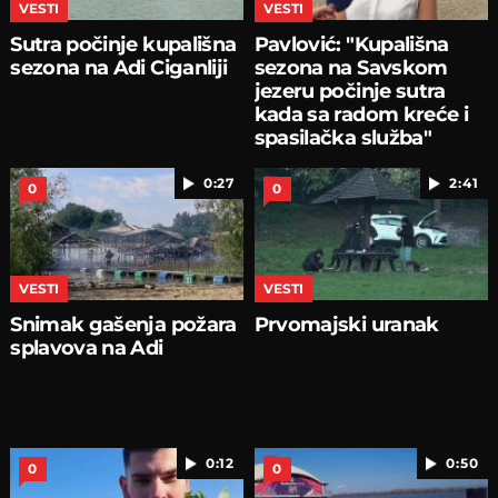
VESTI
VESTI
Sutra počinje kupališna
Pavlović: "Kupališna
sezona na Adi Ciganliji
sezona na Savskom
jezeru počinje sutra
kada sa radom kreće i
spasilačka služba"
0:27
2:41
0
0
VESTI
VESTI
Snimak gašenja požara
Prvomajski uranak
splavova na Adi
0:12
0:50
0
0