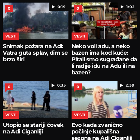
0:19
1:02
0
0
VESTI
VESTI
Snimak požara na Adi:
Neko voli adu, a neko
Vatra guta splav, dim se
bazen ima kod kuće:
brzo širi
Pitali smo sugrađane da
li radije idu na Adu ili na
bazen?
0:35
2:39
0
0
VESTI
VESTI
Utopio se stariji čovek
Evo kada zvanično
na Adi Ciganliji
počinje kupališna
sezona na Adi Ciganliji