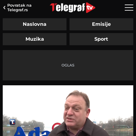
Povratak na
Telegraf.rs
Naslovna
Emisije
Muzika
Sport