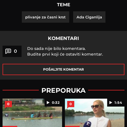
TEME
plivanje za časni krst
Ada Ciganlija
KOMENTARI
Do sada nije bilo komentara.
0
Budite prvi koji će ostaviti komentar.
POŠALJITE KOMENTAR
PREPORUKA
0:32
1:54
0
0