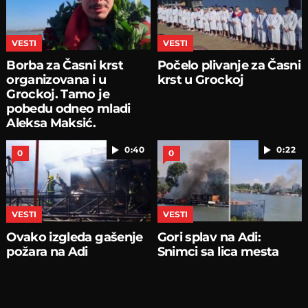
VESTI
VESTI
Borba za Časni krst
Počelo plivanje za Časni
organizovana i u
krst u Grockoj
Grockoj. Tamo je
pobedu odneo mladi
Aleksa Maksić.
0:40
0:22
0
0
VESTI
VESTI
Ovako izgleda gašenje
Gori splav na Adi:
požara na Adi
Snimci sa lica mesta