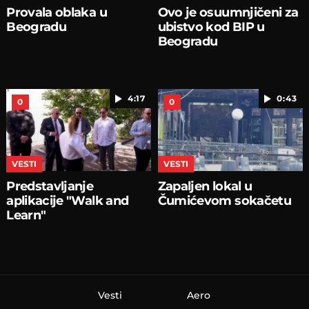
Provala oblaka u
Ovo je osuumnjičeni za
Beogradu
ubistvo kod BIP u
Beogradu
4:17
0:43
0
0
VESTI
VESTI
Predstavljanje
Zapaljen lokal u
aplikacije "Walk and
Čumićevom sokačetu
Learn"
Vesti
Aero