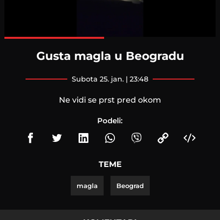
Loaded
:
100.00%
Gusta magla u Beogradu
subota 25. jan. | 23:48
Ne vidi se prst pred okom
Podeli:
TEME
magla
Beograd