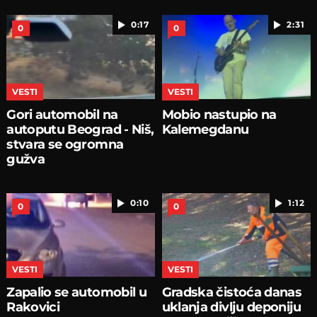
0:17
2:31
0
0
VESTI
VESTI
Gori automobil na
Mobio nastupio na
autoputu Beograd - Niš,
Kalemegdanu
stvara se ogromna
gužva
0:10
1:12
0
0
VESTI
VESTI
Zapalio se automobil u
Gradska čistoća danas
Rakovici
uklanja divlju deponiju