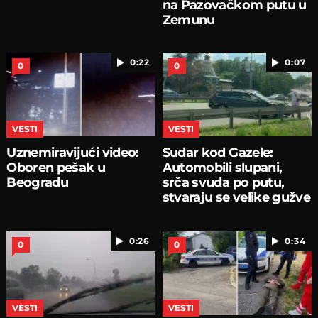
na Pazovačkom putu u
Zemunu
0:22
0:07
0
0
VESTI
VESTI
Uznemiravijući video:
Sudar kod Gazele:
Oboren pešak u
Automobili slupani,
Beogradu
srča svuda po putu,
stvaraju se velike gužve
0:26
0:34
0
0
VESTI
VESTI