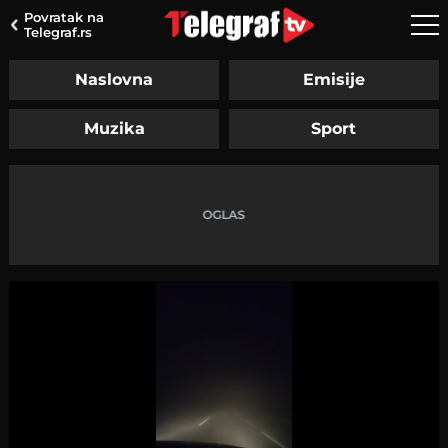
Povratak na
Telegraf.rs
Naslovna
Emisije
Muzika
Sport