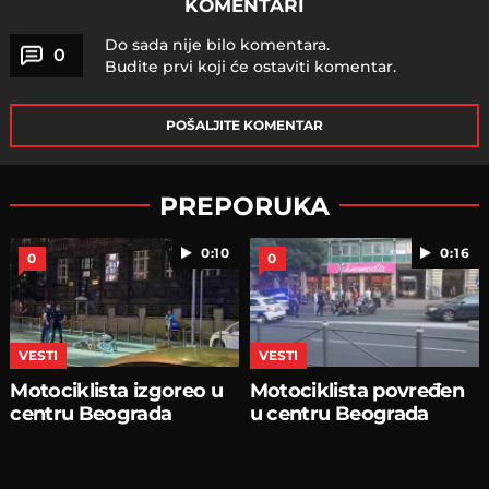
KOMENTARI
Do sada nije bilo komentara.
0
Budite prvi koji će ostaviti komentar.
POŠALJITE KOMENTAR
PREPORUKA
0:10
0:16
0
0
VESTI
VESTI
Motociklista izgoreo u
Motociklista povređen
centru Beograda
u centru Beograda