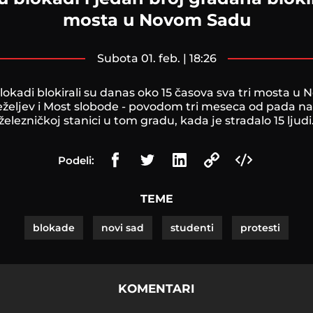
mosta u Novom Sadu
subota 01. feb. | 18:26
lokadi blokirali su danas oko 15 časova sva tri mosta u
eželjev i Most slobode - povodom tri meseca od pada n
železničkoj stanici u tom gradu, kada je stradalo 15 ljudi
Podeli:
TEME
blokade
novi sad
studenti
protesti
KOMENTARI