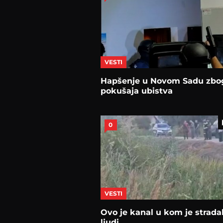
VESTI
Hapšenje u Novom Sadu zbo
pokušaja ubistva
0
VESTI
Ovo je kanal u kom je strada
ljudi