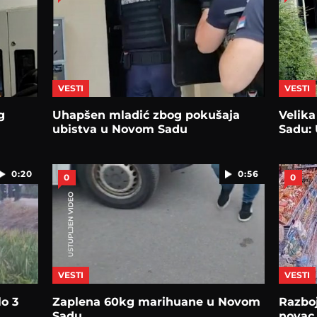
VESTI
VESTI
g
Uhapšen mladić zbog pokušaja
Velika
ubistva u Novom Sadu
Sadu:
0:20
0:56
0
0
VESTI
VESTI
lo 3
Zaplena 60kg marihuane u Novom
Razbo
Sadu
novac