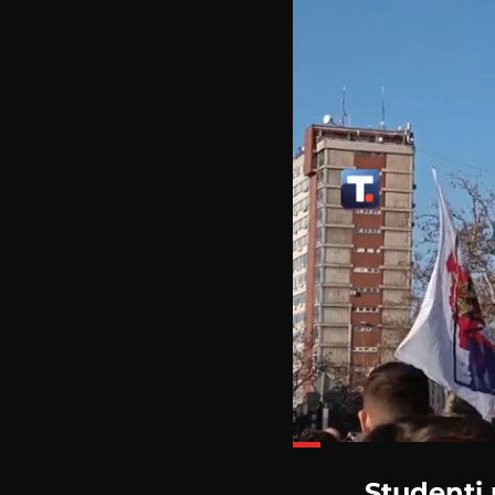
Loaded
:
26.37%
Studenti 