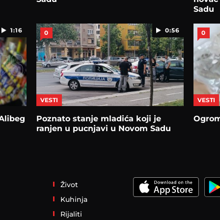
Sadu
1:16
0:56
0
0
VESTI
VESTI
Alibeg
Poznato stanje mladića koji je
Ogrom
ranjen u pucnjavi u Novom Sadu
Život
Kuhinja
Rijaliti