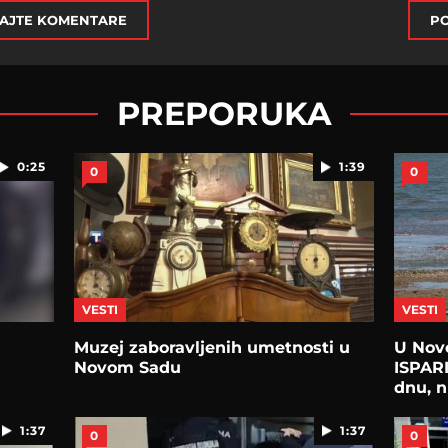
AJTE KOMENTARE
PO
PREPORUKA
0:25
1:39
0
0
VESTI
VESTI
Muzej zaboravljenih umetnosti u
U Nov
Novom Sadu
ISPARI
dnu, 
KATA
1:37
1:37
0
0