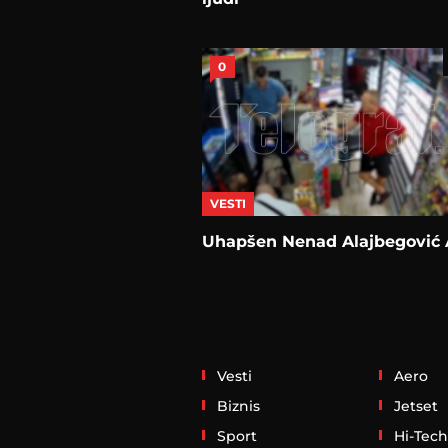
0
VESTI
Uhapšen Nenad Alajbegović 
Vesti
Aero
Biznis
Jetset
Sport
Hi-Tech