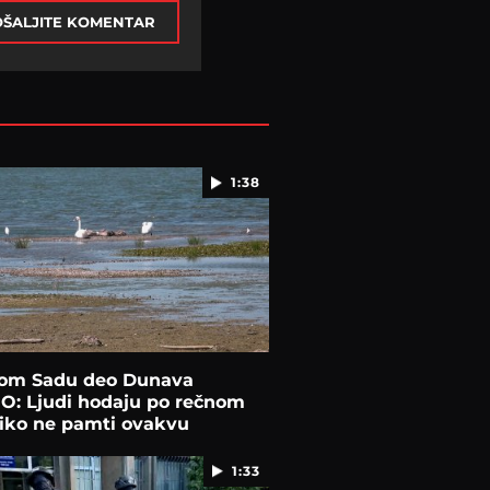
ŠALJITE KOMENTAR
1:38
om Sadu deo Dunava
O: Ljudi hodaju po rečnom
niko ne pamti ovakvu
STROFU
1:33