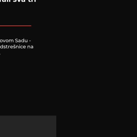
 Novom Sadu -
adstrešnice na
.