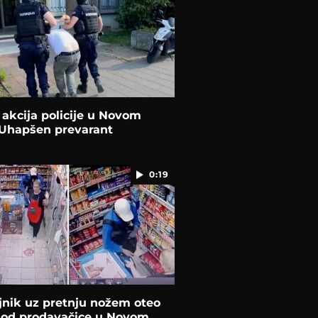
 akcija policije u Novom
 Uhapšen prevarant
0:19
jnik uz pretnju nožem oteo
 od prodavačice u Novom