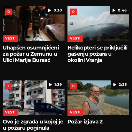
0:30
0:46
0
0
VESTI
VESTI
Uhapšen osumnjičeni
Helikopteri se priključili
za požar u Zemunu u
gašenju požara u
Ulici Marije Bursać
okolini Vranja
1:29
2:25
1
0
VESTI
VESTI
Ovo je zgrada u kojoj je
Požar izjava 2
u požaru poginula