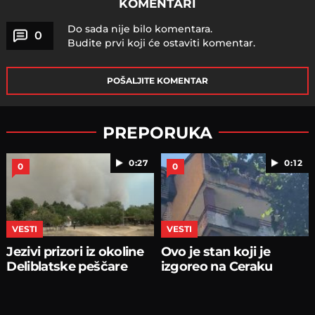
KOMENTARI
Do sada nije bilo komentara.
0
Budite prvi koji će ostaviti komentar.
POŠALJITE KOMENTAR
PREPORUKA
0:27
0:12
0
0
VESTI
VESTI
Jezivi prizori iz okoline
Ovo je stan koji je
Deliblatske peščare
izgoreo na Ceraku