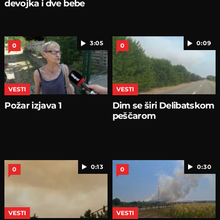
devojka i dve bebe
3:05
0:09
0
0
VESTI
VESTI
Požar izjava 1
Dim se širi Delibatskom
peščarom
0:13
0:30
0
0
VESTI
VESTI