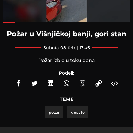
Loaded
:
90.52%
Požar u Višnjičkoj banji, gori stan
subota 08. feb. | 13:46
Požar izbio u toku dana
Podeli:
TEME
požar
unsafe