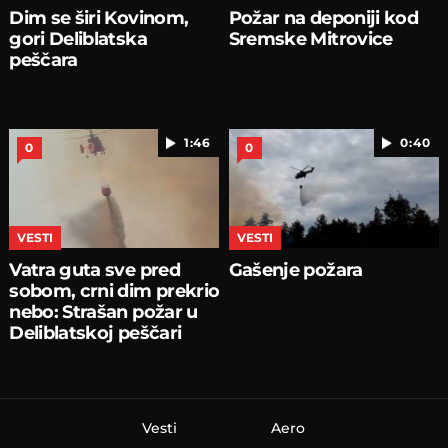
Dim se širi Kovinom,
Požar na deponiji kod
gori Deliblatska
Sremske Mitrovice
peščara
1:46
0:40
0
0
VESTI
VESTI
Vatra guta sve pred
Gašenje požara
sobom, crni dim prekrio
nebo: Strašan požar u
Deliblatskoj peščari
Vesti
Aero