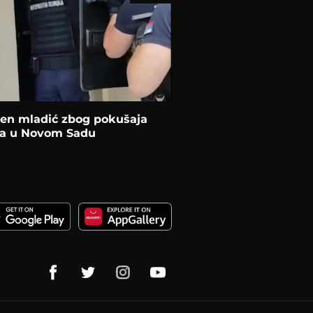
en mladić zbog pokušaja
va u Novom Sadu