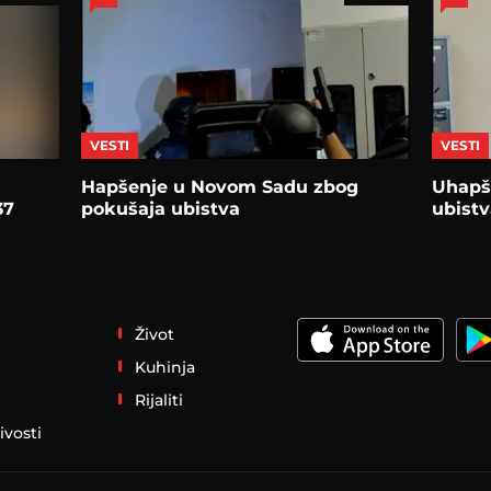
VESTI
VESTI
Hapšenje u Novom Sadu zbog
Uhapš
37
pokušaja ubistva
ubist
Život
Kuhinja
Rijaliti
ivosti