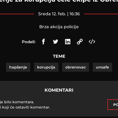
sreda 12. feb. | 16:36
Brza akcija policije
Podeli:
TEME
hapšenje
korupcija
obrenovac
unsafe
KOMENTARI
je bilo komentara.
PO
i koji će ostaviti komentar.