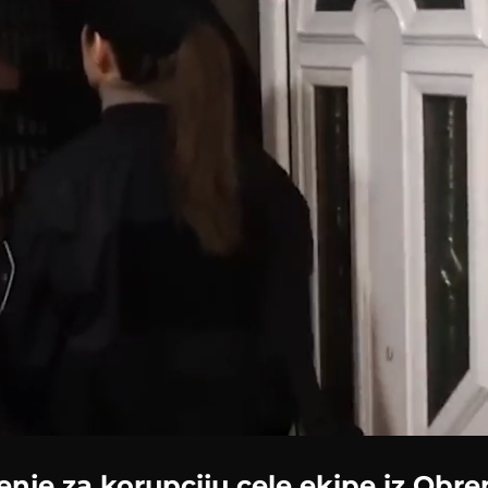
nje za korupciju cele ekipe iz Obr