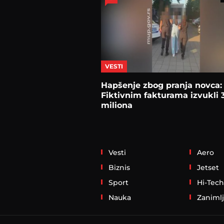
VESTI
Hapšenje zbog pranja novca:
Fiktivnim fakturama izvukli 
miliona
Vesti
Aero
Biznis
Jetset
Sport
Hi-Tech
Nauka
Zanimlj