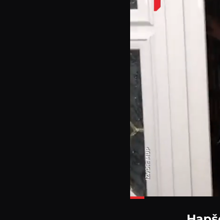
Loaded
:
31.36%
Hapše