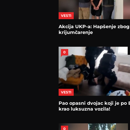
VESTI
Akcija UKP-a: Hapšenje zbog
krijumčarenje
0
VESTI
Pao opasni dvojac koji je po
krao luksuzna vozila!
0