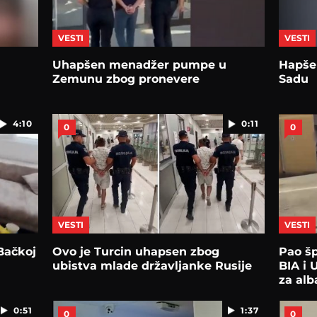
VESTI
VESTI
Uhapšen menadžer pumpe u
Hapše
Zemunu zbog pronevere
Sadu
4:10
0:11
0
0
VESTI
VESTI
 Bačkoj
Ovo je Turcin uhapsen zbog
Pao šp
ubistva mlade državljanke Rusije
BIA i 
za al
0:51
1:37
0
0