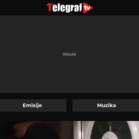
Emisije
Muzika