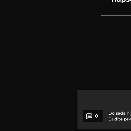
Do sada ni
0
Budite prv