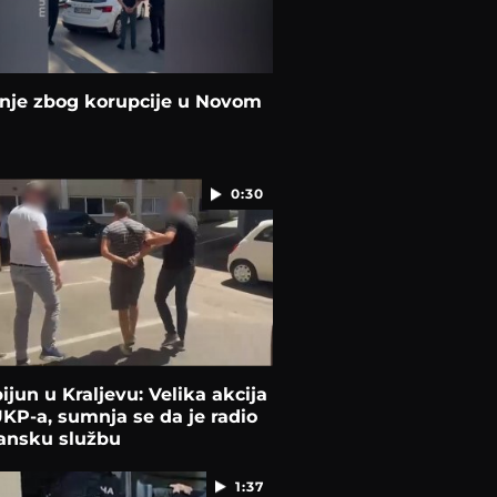
nje zbog korupcije u Novom
0:30
ijun u Kraljevu: Velika akcija
UKP-a, sumnja se da je radio
bansku službu
1:37