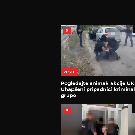
0
VESTI
Pogledajte snimak akcije UK
Uhapšeni pripadnici krimina
grupe
0