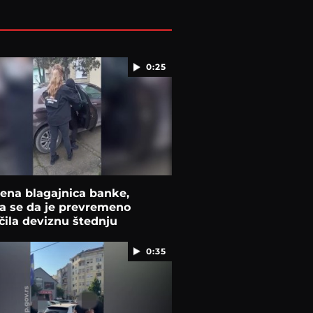
0:25
ena blagajnica banke,
a se da je prevremeno
čila deviznu štednju
0:35