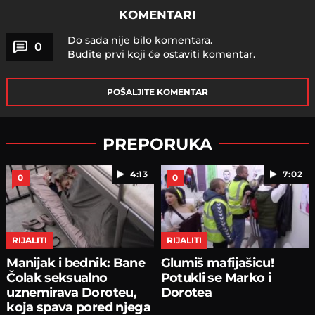
KOMENTARI
Do sada nije bilo komentara.
0
Budite prvi koji će ostaviti komentar.
POŠALJITE KOMENTAR
PREPORUKA
4:13
7:02
0
0
RIJALITI
RIJALITI
Manijak i bednik: Bane
Glumiš mafijašicu!
Čolak seksualno
Potukli se Marko i
uznemirava Doroteu,
Dorotea
koja spava pored njega