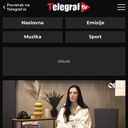
Povratak na
Telegraf.rs
Naslovna
Emisije
Muzika
Sport