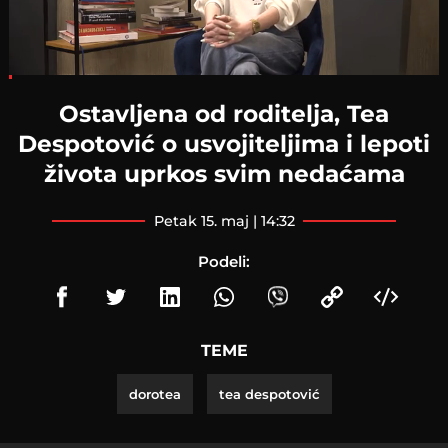
Loaded
:
5.67%
Ostavljena od roditelja, Tea
Despotović o usvojiteljima i lepoti
života uprkos svim nedaćama
petak 15. maj | 14:32
Podeli:
TEME
dorotea
tea despotović