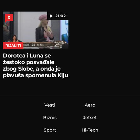
21:02
0
RIJALITI
Dorotea i Luna se
žestoko posvađale
zbog Slobe, a onda je
plavuša spomenula Kiju
Vesti
Aero
Biznis
Jetset
Sport
Hi-Tech