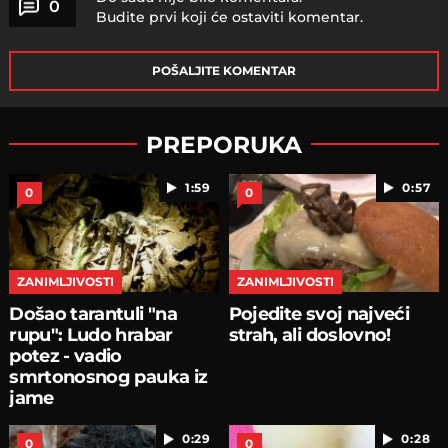
0
Budite prvi koji će ostaviti komentar.
POŠALJITE KOMENTAR
PREPORUKA
1:59
0:57
0
0
ZANIMLJIVOSTI
ZANIMLJIVOSTI
Došao tarantuli "na
Pojedite svoj najveći
rupu": Ludo hrabar
strah, ali doslovno!
potez - vadio
smrtonosnog pauka iz
jame
0:29
0:28
0
0