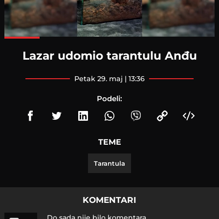
Loaded
:
100.00%
Lazar udomio tarantulu Anđu
petak 29. maj | 13:36
Podeli:
TEME
Tarantula
KOMENTARI
Do sada nije bilo komentara.