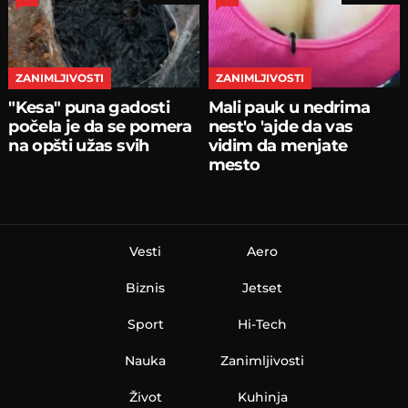
ZANIMLJIVOSTI
ZANIMLJIVOSTI
"Kesa" puna gadosti
Mali pauk u nedrima
počela je da se pomera
nest'o 'ajde da vas
na opšti užas svih
vidim da menjate
mesto
Vesti
Aero
Biznis
Jetset
Sport
Hi-Tech
Nauka
Zanimljivosti
Život
Kuhinja