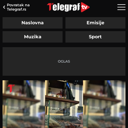
Povratak na
Telegraf.rs
Naslovna
Emisije
Muzika
Sport