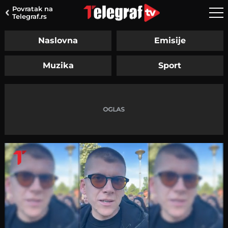
Povratak na
Telegraf.rs
Naslovna
Emisije
Muzika
Sport