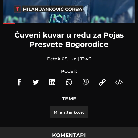
Loaded
:
95.91%
Čuveni kuvar u redu za Pojas
Presvete Bogorodice
petak 05. jun | 13:46
Podeli:
TEME
Milan Janković
KOMENTARI