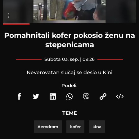
Loaded
:
100.00%
Pomahnitali kofer pokosio ženu na
stepenicama
subota 03. sep. | 09:26
Neverovatan slučaj se desio u Kini
Podeli:
TEME
Aerodrom
kofer
kina