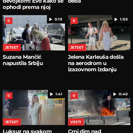
devojkom: Evo kako se
beba
ophodi prema njoj
0:19
1:05
0
0
JETSET
JETSET
Suzana Mančić
Jelena Karleuša došla
napustila Srbiju
na aerodrom u
izazovnom izdanju
1:41
0:40
0
0
JETSET
VESTI
Luksuz na svakom
Crni dim nad