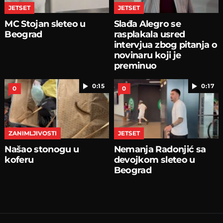
JETSET
JETSET
MC Stojan sleteo u
Slađa Alegro se
Beograd
rasplakala usred
intervjua zbog pitanja o
novinaru koji je
preminuo
0:15
0:17
0
0
ZANIMLJIVOSTI
JETSET
Našao stonogu u
Nemanja Radonjić sa
koferu
devojkom sleteo u
Beograd