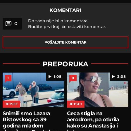
KOMENTARI
Do sada nije bilo komentara.
0
Budite prvi koji će ostaviti komentar.
POŠALJITE KOMENTAR
PREPORUKA
1:08
2:08
1
0
JETSET
JETSET
Snimili smo Lazara
Ceca stigla na
Ristovskog sa 39
aerodrom, pa otkrila
godina mlađom
kako su Anastasija i