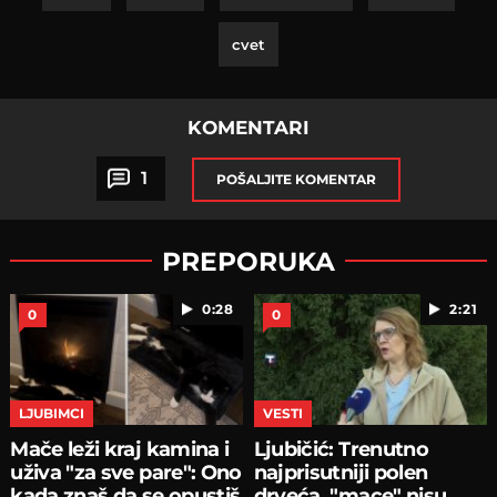
cvet
KOMENTARI
1
POŠALJITE KOMENTAR
PREPORUKA
0:28
2:21
0
0
LJUBIMCI
VESTI
Mače leži kraj kamina i
Ljubičić: Trenutno
uživa "za sve pare": Ono
najprisutniji polen
kada znaš da se opustiš
drveća, "mace" nisu