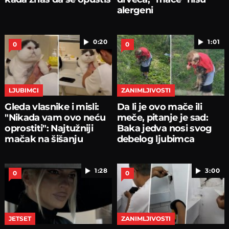
alergeni
0:20
1:01
0
0
LJUBIMCI
ZANIMLJIVOSTI
Gleda vlasnike i misli:
Da li je ovo mače ili
"Nikada vam ovo neću
meče, pitanje je sad:
oprostiti": Najtužniji
Baka jedva nosi svog
mačak na šišanju
debelog ljubimca
1:28
3:00
0
0
JETSET
ZANIMLJIVOSTI