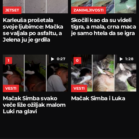
JETSET
ZANIMLJIVOSTI
Karleuša prošetala
Skočili kao da su videli
svoje ljubimce: Mačka
tigra, a mala, crna maca
se valjala po asfaltu, a
je samo htela da se igra
Jelena ju je grdila
0:27
1:28
1
0
VESTI
VESTI
Mačak Simba svako
Mačak Simba i Luka
veče liže ožiljak malom
Luki na glavi