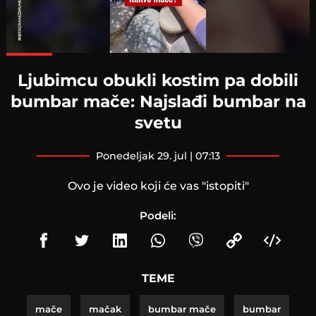
Loaded
:
100.00%
Ljubimcu obukli kostim pa dobili
bumbar mače: Najslađi bumbar na
svetu
ponedeljak 29. jul | 07:13
Ovo je video koji će vas "istopiti"
Podeli:
TEME
mače
mačak
bumbar mače
bumbar