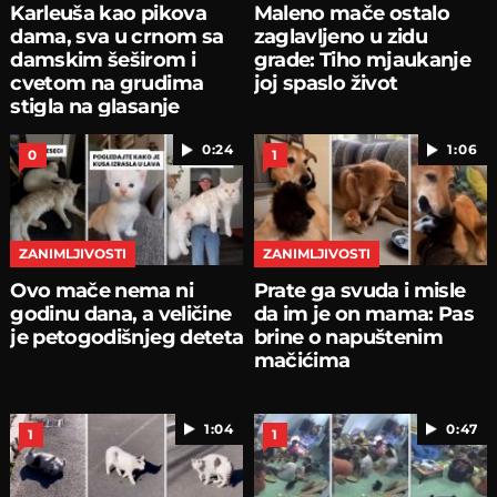
Karleuša kao pikova
Maleno mače ostalo
dama, sva u crnom sa
zaglavljeno u zidu
damskim šeširom i
grade: Tiho mjaukanje
cvetom na grudima
joj spaslo život
stigla na glasanje
0:24
1:06
0
1
ZANIMLJIVOSTI
ZANIMLJIVOSTI
Ovo mače nema ni
Prate ga svuda i misle
godinu dana, a veličine
da im je on mama: Pas
je petogodišnjeg deteta
brine o napuštenim
mačićima
1:04
0:47
1
1