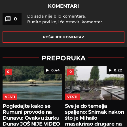
KOMENTARI
Do sada nije bilo komentara.
0
Budite prvi koji će ostaviti komentar.
POŠALJITE KOMENTAR
PREPORUKA
0:44
0:22
0
0
VESTI
VESTI
Pogledajte kako se
Sve je do temelja
Rumuni provode na
spaljeno: Snimak nakon
Dunavu: Ovakvu žurku
što je Mihailo
Dunav JOŠ NIJE VIDEO
masakrirao drugare na