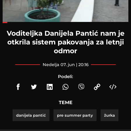
Loaded
:
33.63%
Voditeljka Danijela Pantić nam je
otkrila sistem pakovanja za letnji
odmor
nedelja 07. jun | 20:16
Podeli:
TEME
danijela pantić
pre summer party
žurka