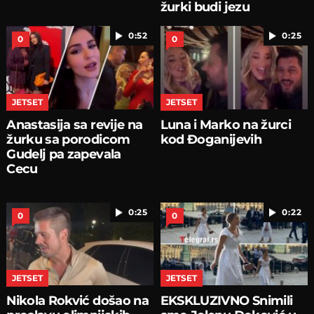
žurki budi jezu
0:52
0:25
0
0
JETSET
JETSET
Anastasija sa revije na
Luna i Marko na žurci
žurku sa porodicom
kod Đoganijevih
Gudelj pa zapevala
Cecu
0:25
0:22
0
0
JETSET
JETSET
Nikola Rokvić došao na
EKSKLUZIVNO Snimili