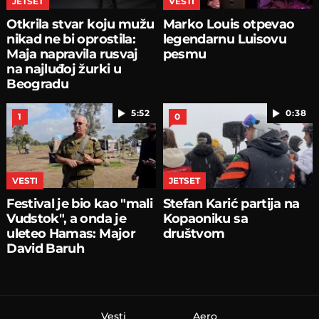
JETSET
VESTI
Otkrila stvar koju mužu
Marko Louis otpevao
nikad ne bi oprostila:
legendarnu Luisovu
Maja napravila rusvaj
pesmu
na najluđoj žurki u
Beogradu
5:52
0:38
1
0
VESTI
JETSET
Festival je bio kao "mali
Stefan Karić partija na
Vudstok", a onda je
Kopaoniku sa
uleteo Hamas: Major
društvom
David Baruh
Vesti
Aero