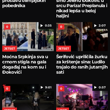
proslavu olimpijskih
smo Jelenu Ðoković u
pobednika
srcu Pariza! Preplanula i
nikad lepša u beloj
haljini
0:35
2:07
0
0
JETSET
JETSET
Moćna Srpkinja sva u
Šerifović upriličila žurku
crnom stigla na gala
za krštenje sina: Ludilo
događaj na kom su i
trajalo do ranih jutarnjih
Đokovići
sati
9:01
0:57
0
0