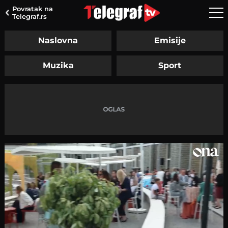
Povratak na
Telegraf.rs
Naslovna
Emisije
Muzika
Sport