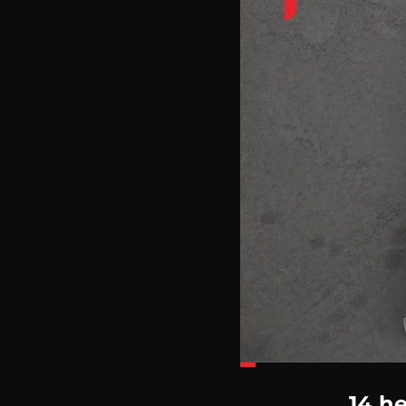
Loaded
:
17.27%
14 he