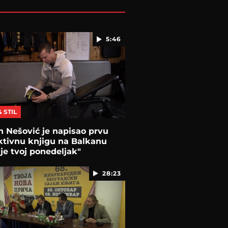
5:46
& STIL
 Nešović je napisao prvu
ktivnu knjigu na Balkanu
je tvoj ponedeljak"
28:23