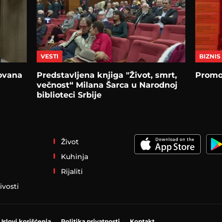
VESTI
BIZNIS
Jovana
Predstavljena knjiga "Život, smrt,
Promo
večnost“ Milana Šarca u Narodnoj
biblioteci Srbije
Život
Kuhinja
Rijaliti
ivosti
Uslovi korišćenja
Politika privatnosti
Kontakt