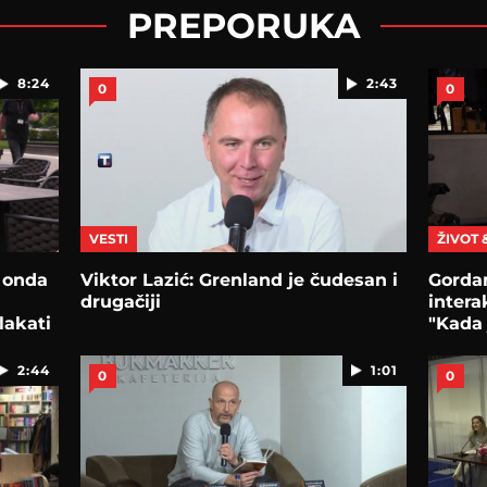
PREPORUKA
8:24
2:43
0
0
VESTI
ŽIVOT 
, onda
Viktor Lazić: Grenland je čudesan i
Gordan
drugačiji
intera
lakati
"Kada 
2:44
1:01
0
0