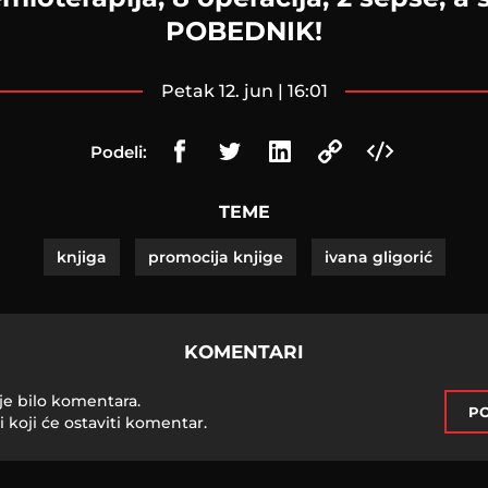
POBEDNIK!
petak 12. jun | 16:01
Podeli:
TEME
knjiga
promocija knjige
ivana gligorić
KOMENTARI
je bilo komentara.
PO
i koji će ostaviti komentar.