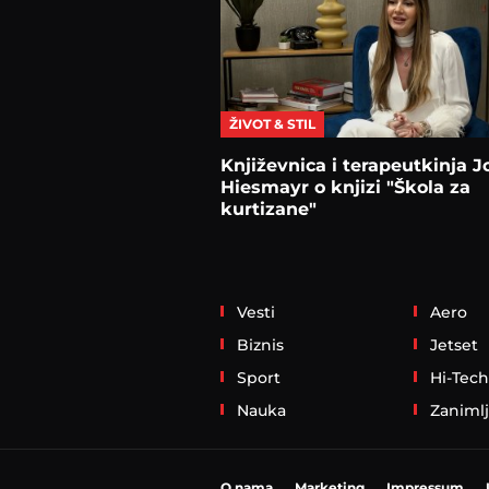
ŽIVOT & STIL
Književnica i terapeutkinja 
Hiesmayr o knjizi "Škola za
kurtizane"
Vesti
Aero
Biznis
Jetset
Sport
Hi-Tech
Nauka
Zanimlj
O nama
Marketing
Impressum