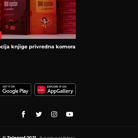
cija knjige privredna komora
© Telegraf 2021
Sva prava zadržana.