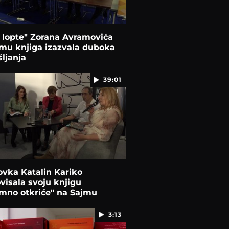
a lopte" Zorana Avramovića
mu knjiga izazvala duboka
ljanja
39:01
vka Katalin Kariko
isala svoju knjigu
omno otkriće" na Sajmu
a u Beogradu
3:13