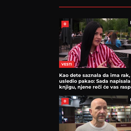
0
VESTI
Kao dete saznala da ima rak
usledio pakao: Sada napisala
knjigu, njene reči će vas rasp
0