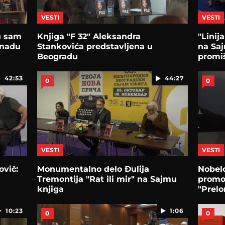
VESTI
VESTI
u sam
Knjiga "F 32" Aleksandra
"Linij
 nadu
Stankovića predstavljena u
na Saj
Beogradu
promiš
42:53
44:27
0
0
VESTI
VESTI
ovič:
Monumentalno delo Đulija
Nobelo
Tremontija "Rat ili mir" na Sajmu
promov
knjiga
"Prel
knjig
10:23
1:06
0
0