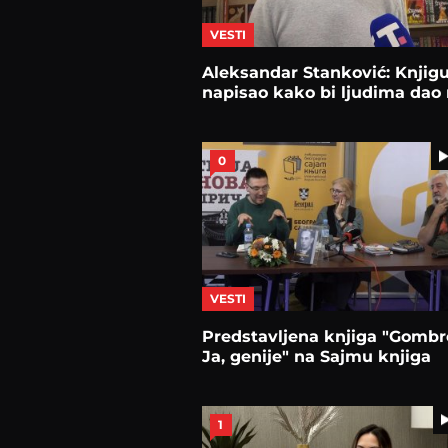
VESTI
Aleksandar Stanković: Knjig
napisao kako bi ljudima dao
0
VESTI
Predstavljena knjiga "Gombr
Ja, genije" na Sajmu knjiga
1