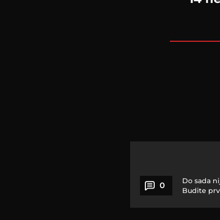
Do sada ni
0
Budite prv