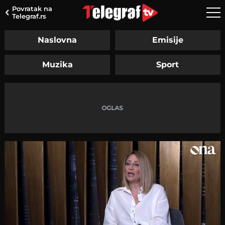
Povratak na
Telegraf.rs
Naslovna
Emisije
Muzika
Sport