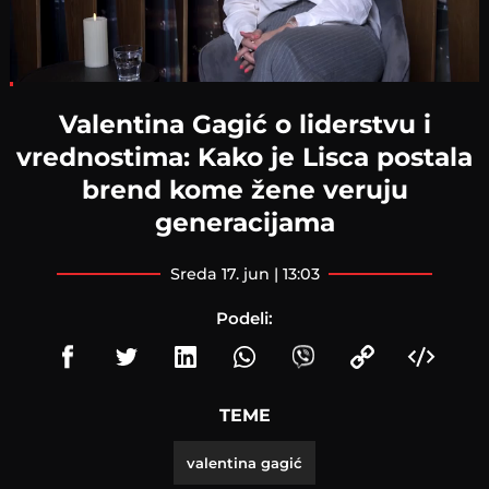
Loaded
:
5.11%
Valentina Gagić o liderstvu i
vrednostima: Kako je Lisca postala
brend kome žene veruju
generacijama
sreda 17. jun | 13:03
Podeli:
TEME
valentina gagić