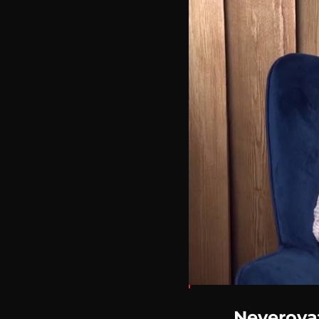
Loaded
:
2.57%
Neverovat