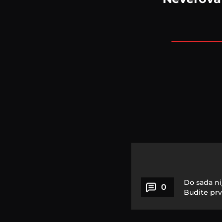
Do sada ni
0
Budite prv