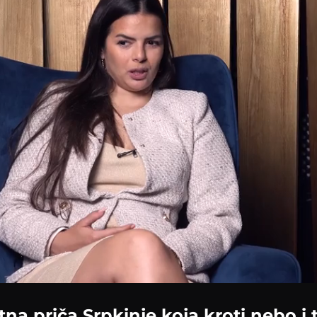
na priča Srpkinje koja kroti nebo i t