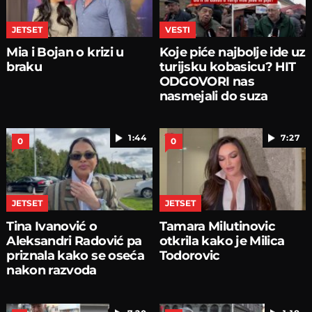
JETSET
VESTI
Mia i Bojan o krizi u
Koje piće najbolje ide uz
braku
turijsku kobasicu? HIT
ODGOVORI nas
nasmejali do suza
1:44
7:27
0
0
JETSET
JETSET
Tina Ivanović o
Tamara Milutinovic
Aleksandri Radović pa
otkrila kako je Milica
priznala kako se oseća
Todorovic
nakon razvoda