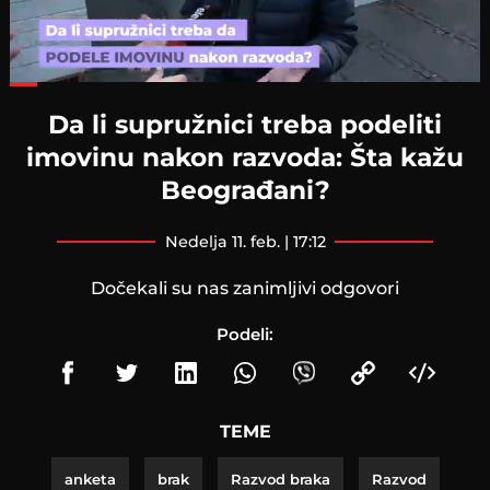
Loaded
:
38.43%
Da li supružnici treba podeliti
imovinu nakon razvoda: Šta kažu
Beograđani?
nedelja 11. feb. | 17:12
Dočekali su nas zanimljivi odgovori
Podeli:
TEME
anketa
brak
Razvod braka
Razvod