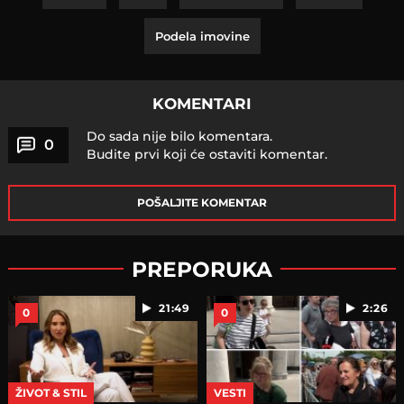
Podela imovine
KOMENTARI
Do sada nije bilo komentara.
0
Budite prvi koji će ostaviti komentar.
POŠALJITE KOMENTAR
PREPORUKA
21:49
2:26
0
0
ŽIVOT & STIL
VESTI