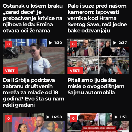
Ostanak u lošem braku
Pale i suze pred našom
„zarad dece“ je
kamerom: Ispovesti
prebacivanje krivice na
vernika kod Hrama
njihova leđa: Emina
Svetog Save, reči jedne
otvara oči ženama
bake odzvanjaju
1:30
2:37
0
0
VESTI
VESTI
Da li Srbija podržava
Pitali smo ljude šta
zabranu društvenih
misle o ovogodišnjem
mreža za mlađe od 18
Sajmu automobila
godina? Evo šta su nam
rekli građani
14:58
1:51
0
0