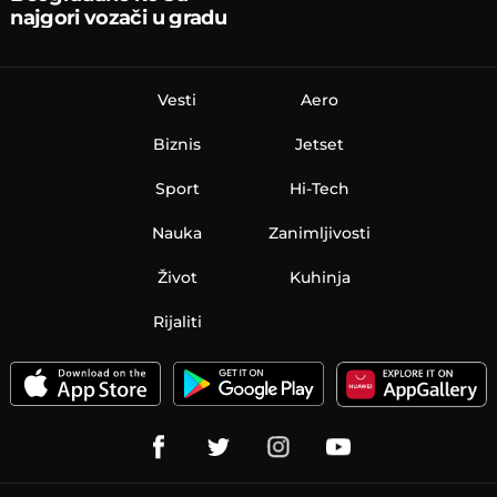
najgori vozači u gradu
Vesti
Aero
Biznis
Jetset
Sport
Hi-Tech
Nauka
Zanimljivosti
Život
Kuhinja
Rijaliti