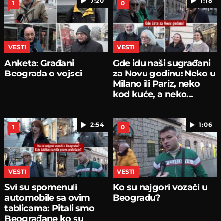
7:20
1:18
1
0
VESTI
VESTI
Anketa: Građani
Gde idu naši sugrađani
Beograda o vojsci
za Novu godinu: Neko u
Milano ili Pariz, neko
kod kuće, a neko...
2:54
1:06
1
0
VESTI
VESTI
Svi su spomenuli
Ko su najgori vozači u
automobile sa ovim
Beogradu?
tablicama: Pitali smo
Beograđane ko su