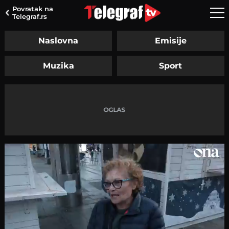
Povratak na
Telegraf.rs
Naslovna
Emisije
Muzika
Sport