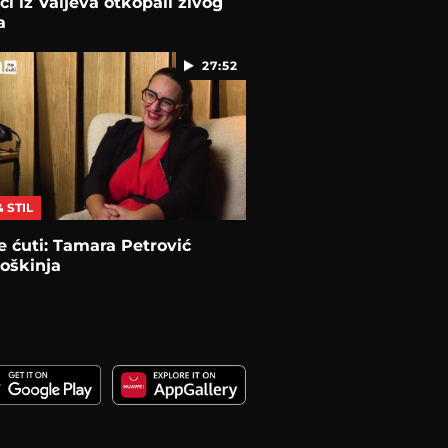
ci iz Valjeva otkopali živog
a
27:52
& STIL
 ćuti: Tamara Petrović
oškinja