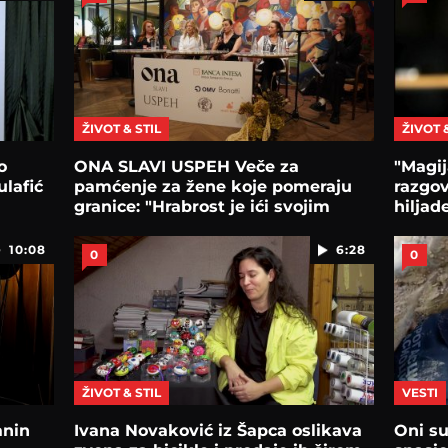
ŽIVOT & STIL
ŽIVOT 
o
ONA SLAVI USPEH Veče za
"Magij
ulafić
pamćenje za žene koje pomeraju
razgov
granice: "Hrabrost je ići svojim
hiljad
putem"
10:08
6:28
0
0
ŽIVOT & STIL
VESTI
anin
Ivana Novaković iz Šapca oslikava
Oni su