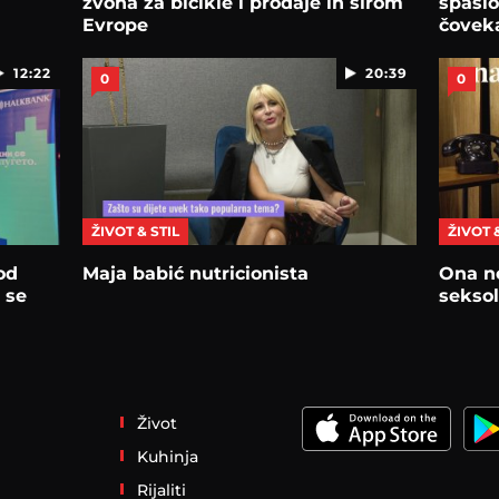
zvona za bicikle i prodaje ih širom
spasio
Evrope
čovek
12:22
20:39
0
0
ŽIVOT & STIL
ŽIVOT 
od
Maja babić nutricionista
Ona ne
 se
seksol
Život
Kuhinja
Rijaliti