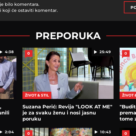
je bilo komentara.
PO
i koji će ostaviti komentar.
PREPORUKA
4:38
25:49
0
0
ŽIVOT & STIL
ŽIVOT 
,
Suzana Perić: Revija "LOOK AT ME"
"Budit
nili
je za svaku ženu i nosi jasnu
prema 
poruku
tome z
2:04
10:43
0
0