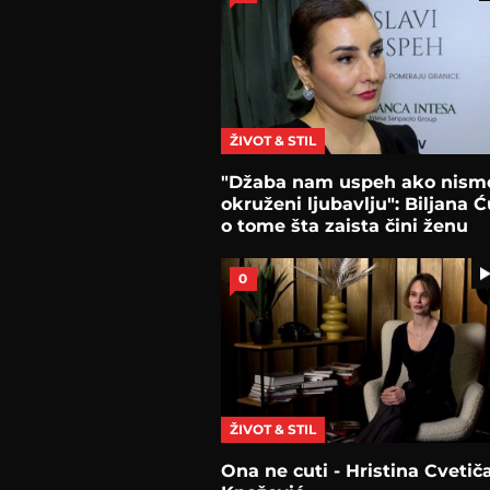
ŽIVOT & STIL
"Džaba nam uspeh ako nism
okruženi ljubavlju": Biljana Ć
o tome šta zaista čini ženu
uspešnom
0
ŽIVOT & STIL
Ona ne cuti - Hristina Cvetič