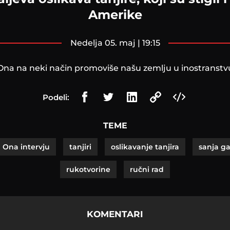
Amerike
nedelja 05. maj | 19:15
Ona na neki način promoviše našu zemlju u inostranstv
Podeli:
TEME
Ona intervju
tanjiri
oslikavanje tanjira
sanja ga
rukotvorine
ručni rad
KOMENTARI