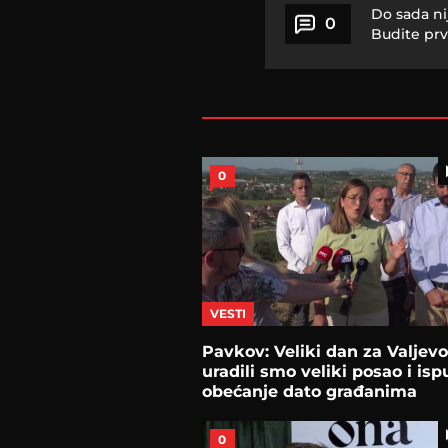
Do sada ni
0
Budite prv
0
VESTI
Pavkov: Veliki dan za Valjevo
uradili smo veliki posao i ispu
obećanje dato građanima
0