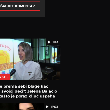
ŠALJITE KOMENTAR
1:13
& STIL
e prema sebi blage kao
svojoj deci": Jelena Balać o
ašto je poraz ključ uspeha
17:31