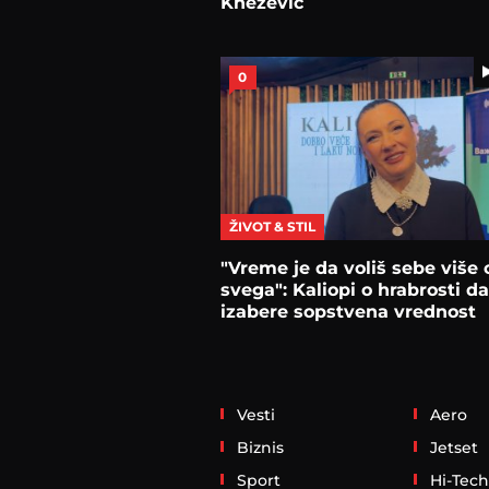
Knežević
0
ŽIVOT & STIL
"Vreme je da voliš sebe više 
svega": Kaliopi o hrabrosti da
izabere sopstvena vrednost
Vesti
Aero
Biznis
Jetset
Sport
Hi-Tech