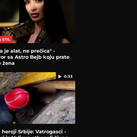
& STIL
a je alat, ne prečica" -
or sa Astro Bejb koju prate
e žena
0:33
 heroji Srbije: Vatrogasci -