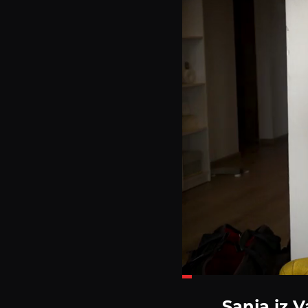
Loaded
:
12.44%
Sanja iz Va