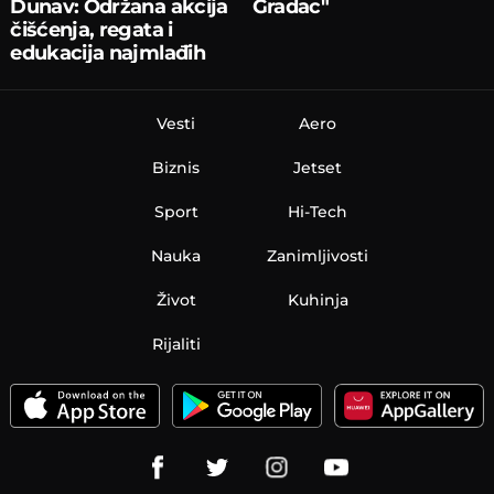
Dunav: Održana akcija
Gradac"
čišćenja, regata i
edukacija najmlađih
Vesti
Aero
Biznis
Jetset
Sport
Hi-Tech
Nauka
Zanimljivosti
Život
Kuhinja
Rijaliti