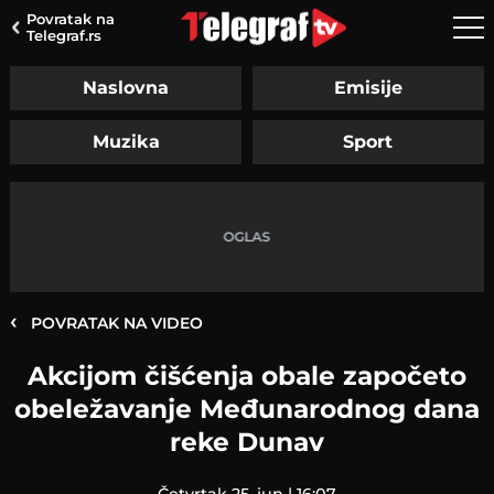
Povratak na
Telegraf.rs
Naslovna
Emisije
Muzika
Sport
‹
POVRATAK NA VIDEO
Akcijom čišćenja obale započeto
obeležavanje Međunarodnog dana
reke Dunav