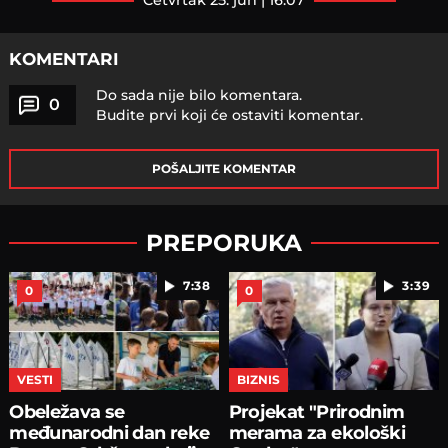
četvrtak 25. jun | 16:07
KOMENTARI
Do sada nije bilo komentara.
0
Budite prvi koji će ostaviti komentar.
POŠALJITE KOMENTAR
PREPORUKA
7:38
3:39
0
0
VESTI
BIZNIS
Obeležava se
Projekat "Prirodnim
međunarodni dan reke
merama za ekološki