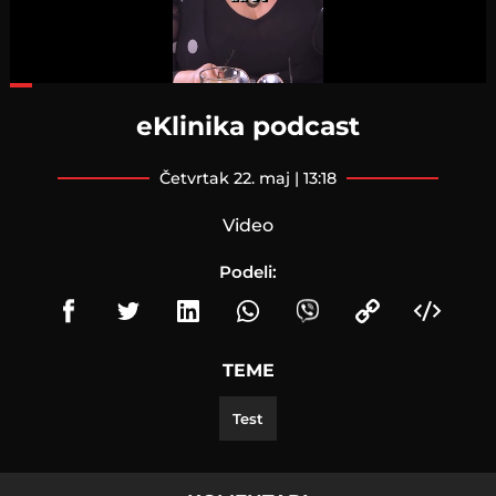
Loaded
:
41.65%
eKlinika podcast
četvrtak 22. maj | 13:18
Video
Podeli:
TEME
Test