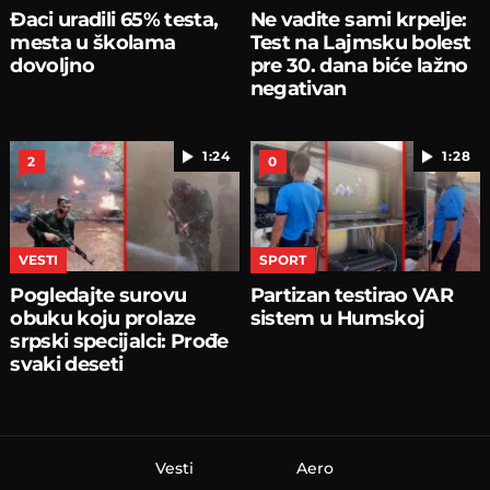
Ðaci uradili 65% testa,
Ne vadite sami krpelje:
mesta u školama
Test na Lajmsku bolest
dovoljno
pre 30. dana biće lažno
negativan
1:24
1:28
2
0
VESTI
SPORT
Pogledajte surovu
Partizan testirao VAR
obuku koju prolaze
sistem u Humskoj
srpski specijalci: Prođe
svaki deseti
Vesti
Aero