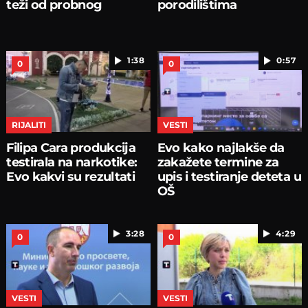
teži od probnog
porodilištima
1:38
0:57
0
0
RIJALITI
VESTI
Filipa Cara produkcija
Evo kako najlakše da
testirala na narkotike:
zakažete termine za
Evo kakvi su rezultati
upis i testiranje deteta u
OŠ
3:28
4:29
0
0
VESTI
VESTI