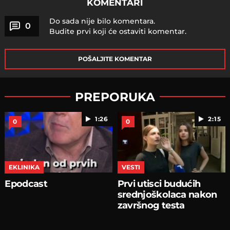
KOMENTARI
Do sada nije bilo komentara.
0
Budite prvi koji će ostaviti komentar.
POŠALJITE KOMENTAR
PREPORUKA
1:26
2:15
0
0
EKLINIKA
VESTI
Epodcast
Prvi utisci budućih
srednjoškolaca nakon
završnog testa