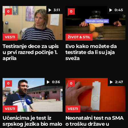
3:11
0:45
0
0
VESTI
ŽIVOT & STIL
Testiranje dece za upis
Evo kako možete da
u prvi razred počinje 1.
testirate da li su jaja
aprila
sveža
0:36
2:47
0
0
VESTI
VESTI
Učenicima je test iz
Neonatalni test na SMA
srpskog jezika bio malo
o trošku države u