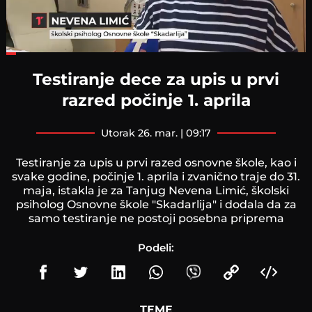
Loaded
:
21.91%
Testiranje dece za upis u prvi
razred počinje 1. aprila
utorak 26. mar. | 09:17
Testiranje za upis u prvi razed osnovne škole, kao i
svake godine, počinje 1. aprila i zvanično traje do 31.
maja, istakla je za Tanjug Nevena Limić, školski
psiholog Osnovne škole "Skadarlija" i dodala da za
samo testiranje ne postoji posebna priprema
Podeli:
TEME