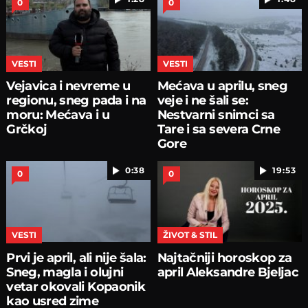
0
0
VESTI
VESTI
Vejavica i nevreme u
Mećava u aprilu, sneg
regionu, sneg pada i na
veje i ne šali se:
moru: Mećava i u
Nestvarni snimci sa
Grčkoj
Tare i sa severa Crne
Gore
0:38
19:53
0
0
VESTI
ŽIVOT & STIL
Prvi je april, ali nije šala:
Najtačniji horoskop za
Sneg, magla i olujni
april Aleksandre Bjeljac
vetar okovali Kopaonik
kao usred zime