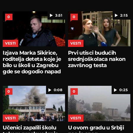
3:51
2:15
0
0
VESTI
VESTI
Izjava Marka Sikirice,
Prvi utisci budućih
roditelja deteta koje je
srednjoškolaca nakon
bilo u školi u Zagrebu
završnog testa
gde se dogodio napad
0:08
0:25
0
0
VESTI
VESTI
Učenici zapalili školu
U ovom gradu u Srbiji