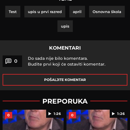
Test
upis u prvi razred
april
Osnovna škola
upis
KOMENTARI
Do sada nije bilo komentara.
0
Budite prvi koji će ostaviti komentar.
POŠALJITE KOMENTAR
PREPORUKA
1:26
1:26
0
0