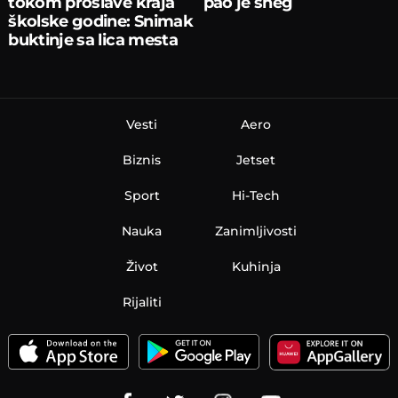
tokom proslave kraja
pao je sneg
školske godine: Snimak
buktinje sa lica mesta
Vesti
Aero
Biznis
Jetset
Sport
Hi-Tech
Nauka
Zanimljivosti
Život
Kuhinja
Rijaliti