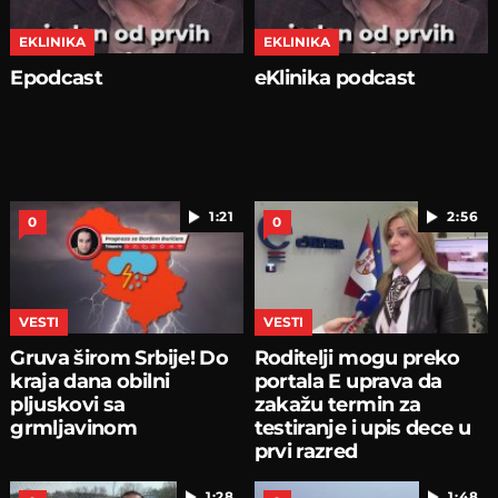
EKLINIKA
EKLINIKA
Epodcast
eKlinika podcast
1:21
2:56
0
0
VESTI
VESTI
Gruva širom Srbije! Do
Roditelji mogu preko
kraja dana obilni
portala E uprava da
pljuskovi sa
zakažu termin za
grmljavinom
testiranje i upis dece u
prvi razred
1:28
1:48