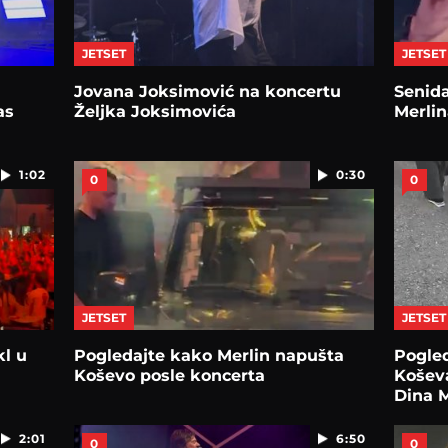
JETSET
JETSET
Jovana Joksimović na koncertu
Senida
as
Željka Joksimovića
Merlin
1:02
0:30
0
0
JETSET
JETSET
kl u
Pogledajte kako Merlin napušta
Pogled
Koševo posle koncerta
Košev
Dina M
2:01
6:50
0
0