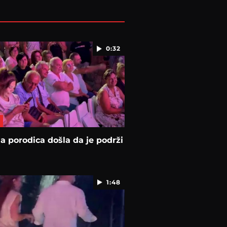
0:32
na porodica došla da je podrži
1:48