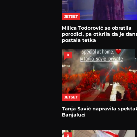
JETSET
Milica Todorović se obratila
porodici, pa otkrila da je dan
postala tetka
0
JETSET
Tanja Savić napravila spekta
Banjaluci
0