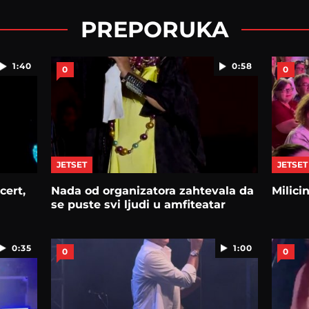
PREPORUKA
1:40
0:58
0
0
JETSET
JETSET
cert,
Nada od organizatora zahtevala da
Milici
se puste svi ljudi u amfiteatar
0:35
1:00
0
0