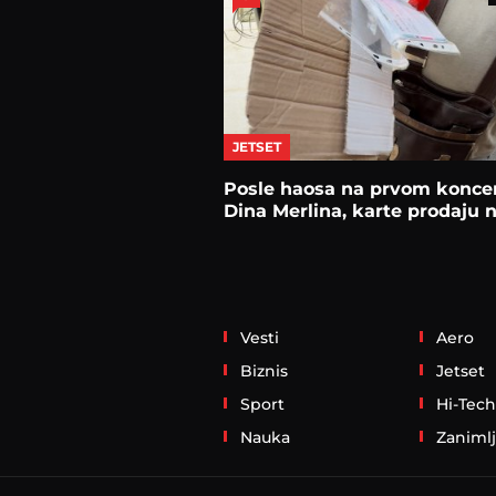
JETSET
Posle haosa na prvom konce
Dina Merlina, karte prodaju n
Vesti
Aero
Biznis
Jetset
Sport
Hi-Tech
Nauka
Zanimlj