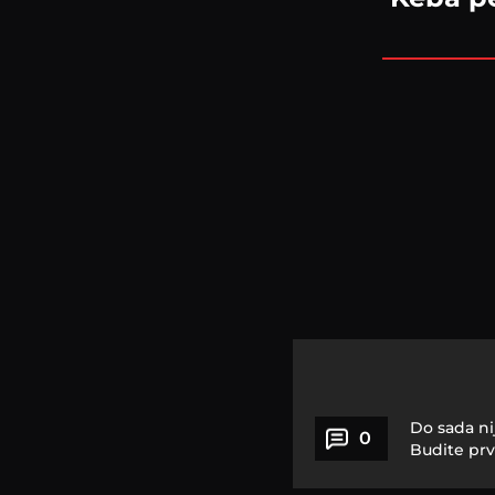
Do sada ni
0
Budite prv