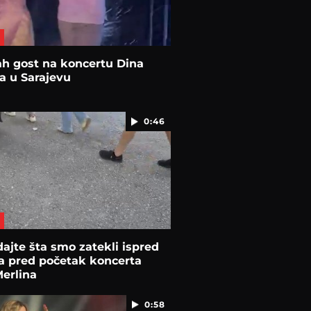
h gost na koncertu Dina
a u Sarajevu
0:46
ajte šta smo zatekli ispred
a pred početak koncerta
erlina
0:58