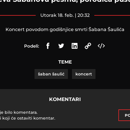
utorak 18. feb. | 20:32
Koncert povodom godišnjice smrti Šabana Šaulića
Podeli:
TEME
šaban šaulić
koncert
KOMENTARI
je bilo komentara.
PO
i koji će ostaviti komentar.