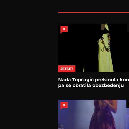
0
JETSET
Nada Topčagić prekinula kon
pa se obratila obezbeđenju
0