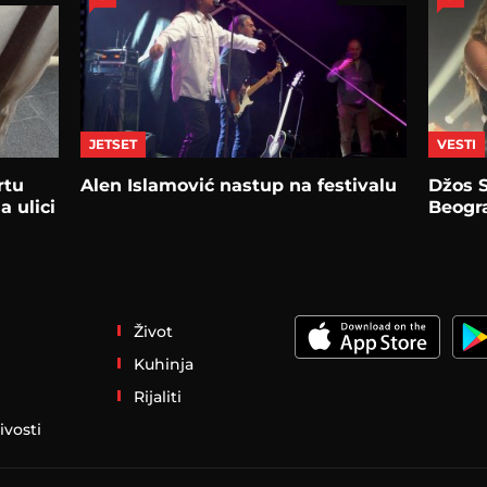
JETSET
VESTI
rtu
Alen Islamović nastup na festivalu
Džos S
a ulici
Beogr
Život
Kuhinja
Rijaliti
ivosti