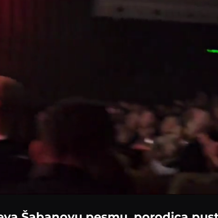
Loaded
:
60.48%
va Šabanovu pesmu, porodica pust