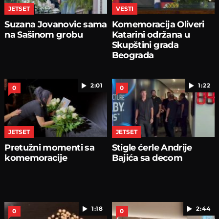
JETSET
VESTI
Suzana Jovanovic sama
Komemoracija Oliveri
na Sašinom grobu
Katarini održana u
Skupštini grada
Beograda
2:01
1:22
0
0
JETSET
JETSET
Pretužni momenti sa
Stigle ćerle Andrije
komemoracije
Bajića sa decom
1:18
2:44
0
0