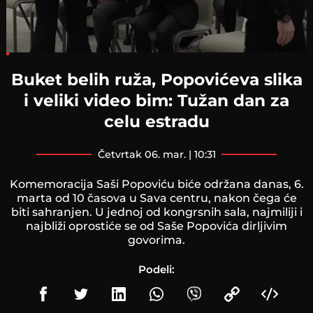
Loaded
:
9.90%
Buket belih ruža, Popovićeva slika
i veliki video bim: Tužan dan za
celu estradu
četvrtak 06. mar. | 10:31
Komemoracija Saši Popoviću biće održana danas, 6.
marta od 10 časova u Sava centru, nakon čega će
biti sahranjen. U jednoj od kongrsnih sala, najmiliji i
najbliži oprostiće se od Saše Popovića dirljivim
govorima.
Podeli: