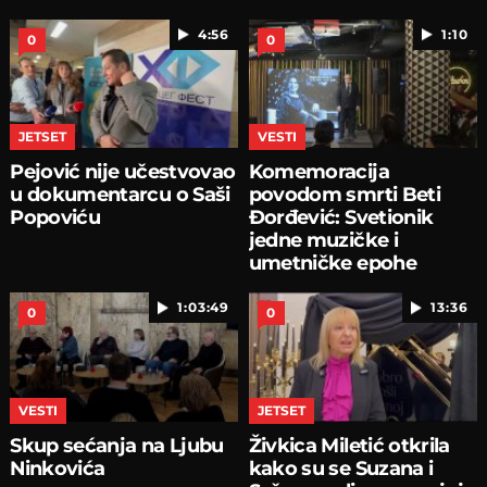
4:56
1:10
0
0
JETSET
VESTI
Pejović nije učestvovao
Komemoracija
u dokumentarcu o Saši
povodom smrti Beti
Popoviću
Đorđević: Svetionik
jedne muzičke i
umetničke epohe
1:03:49
13:36
0
0
VESTI
JETSET
Skup sećanja na Ljubu
Živkica Miletić otkrila
Ninkovića
kako su se Suzana i