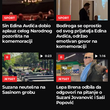
SPORT
SPORT
Sin Edina Avdića dobio
Bodiroga se oprostio
aplauz celog Narodnog
od svog prijatelja Edina
pozorišta na
Avdića, održao
komemoraciji
emotivan govor na
komemoraciji
0:23
1:16
0
0
JETSET
JETSET
Suzana neutešna na
Lepa Brena odbila da
Sasinom grobu
odgovori na pitanje o
Suzani Jovanović i Saši
Popović