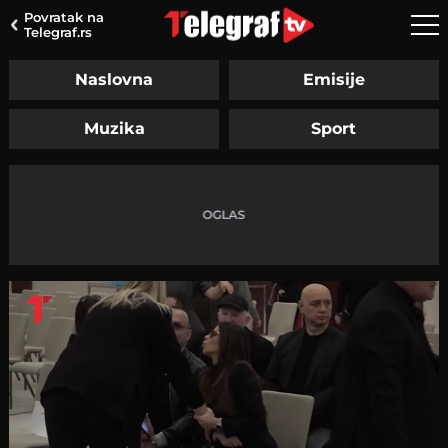
Povratak na
Telegraf.rs
Naslovna
Emisije
Muzika
Sport