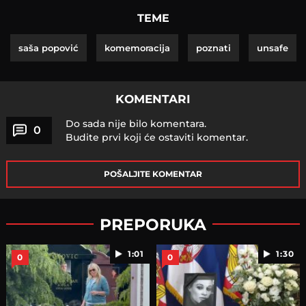
TEME
saša popović
komemoracija
poznati
unsafe
KOMENTARI
Do sada nije bilo komentara.
0
Budite prvi koji će ostaviti komentar.
POŠALJITE KOMENTAR
PREPORUKA
1:01
1:30
0
0