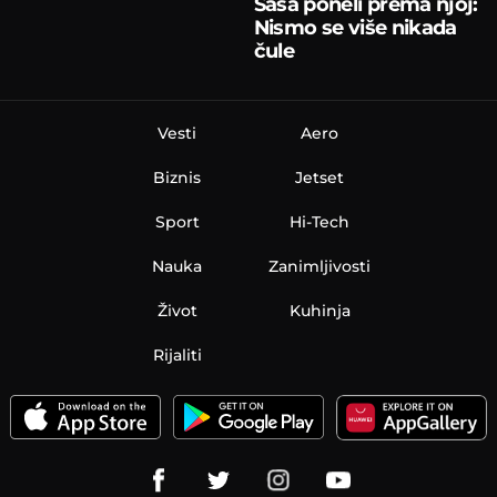
Saša poneli prema njoj:
Nismo se više nikada
čule
Vesti
Aero
Biznis
Jetset
Sport
Hi-Tech
Nauka
Zanimljivosti
Život
Kuhinja
Rijaliti