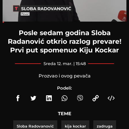
Loaded
:
9.06%
Posle sedam godina Sloba
Radanović otkrio razlog prevare!
Prvi put spomenuo Kiju Kockar
sreda 12. mar. | 15:48
Prozvao i ovog pevača
Podeli:
TEME
Sloba Radovanović
kija kockar
zadruga