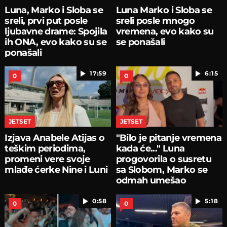
Luna, Marko i Sloba se
Luna Marko i Sloba se
sreli, prvi put posle
sreli posle mnogo
ljubavne drame: Spojila
vremena, evo kako su
ih ONA, evo kako su se
se ponašali
ponašali
17:59
6:15
0
0
JETSET
JETSET
Izjava Anabele Atijas o
"Bilo je pitanje vremena
teškim periodima,
kada će..." Luna
promeni vere svoje
progovorila o susretu
mlađe ćerke Nine i Luni
sa Slobom, Marko se
odmah umešao
0:58
5:18
0
0