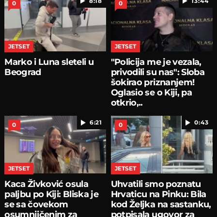
8:18
13:44
0
0
JETSET
JETSET
Marko i Luna sleteli u
"Policija me je vezala,
Beograd
privodili su nas": Sloba
šokirao priznanjem!
Oglasio se o Kiji, pa
otkrio,..
6:21
0:43
0
0
JETSET
JETSET
Kaca Živković osula
Uhvatili smo poznatu
paljbu po Kiji: Bliska je
Hrvaticu na Pinku: Bila
se sa čovekom
kod Željka na sastanku,
osumnjičenim za
potpisala ugovor za