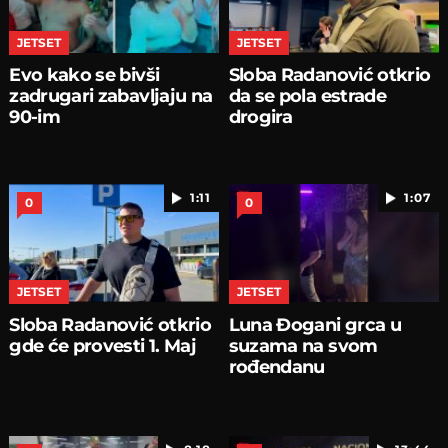
JETSET
JETSET
Evo kako se bivši
Sloba Radanović otkrio
zadrugari zabavljaju na
da se pola estrade
90-im
drogira
1:11
1:07
0
0
JETSET
JETSET
Sloba Radanović otkrio
Luna Đogani grca u
gde će provesti 1. Maj
suzama na svom
rođendanu