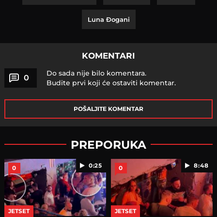
Luna Đogani
KOMENTARI
Do sada nije bilo komentara.
0
Budite prvi koji će ostaviti komentar.
POŠALJITE KOMENTAR
PREPORUKA
0:25
8:48
0
0
JETSET
JETSET