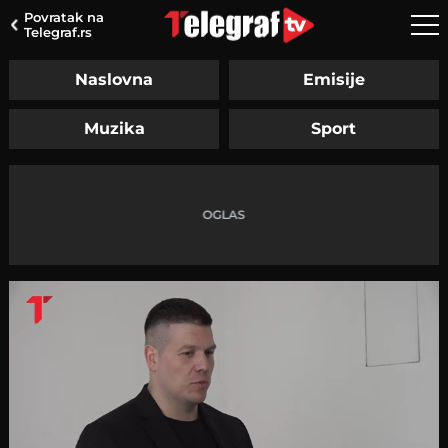
Povratak na
Telegraf.rs
Naslovna
Emisije
Muzika
Sport