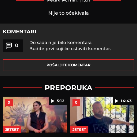
petak 14. mar. | 15:11
Nije to očekivala
KOMENTARI
Do sada nije bilo komentara.
0
Budite prvi koji će ostaviti komentar.
POŠALJITE KOMENTAR
PREPORUKA
5:12
14:43
0
0
JETSET
JETSET