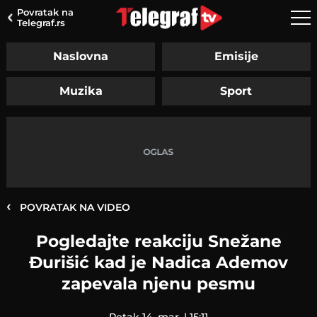
Povratak na
Telegraf.rs
Naslovna
Emisije
Muzika
Sport
‹
POVRATAK NA VIDEO
Pogledajte reakciju Snežane
Đurišić kad je Nadica Ademov
zapevala njenu pesmu