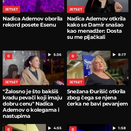
JETSET
JETSET
Nadica Ademov oborila
Nadica Ademov otkrila
rekord posete Esenu
kako se Damir snašao
kao menadžer: Dosta
su me pljačkali
5:36
8:17
0
0
JETSET
JETSET
"Žalosno je što bakšiš
Snežana Đurišić otkrila
kradu pevači koji imaju
zbog čega se njena
dobru cenu" Nadica
ćerka ne bavi pevanjem
Ademov o kolegama i
nastupima
4:55
1:58
0
0