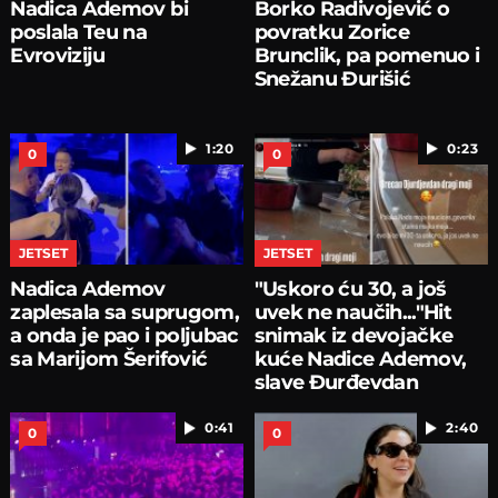
Nadica Ademov bi
Borko Radivojević o
poslala Teu na
povratku Zorice
Evroviziju
Brunclik, pa pomenuo i
Snežanu Đurišić
1:20
0:23
0
0
JETSET
JETSET
Nadica Ademov
"Uskoro ću 30, a još
zaplesala sa suprugom,
uvek ne naučih..."Hit
a onda je pao i poljubac
snimak iz devojačke
sa Marijom Šerifović
kuće Nadice Ademov,
slave Đurđevdan
0:41
2:40
0
0