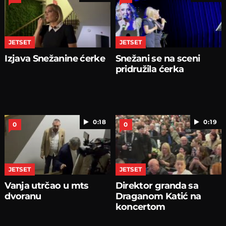
JETSET
JETSET
Izjava Snežanine ćerke
Snežani se na sceni
pridružila ćerka
0:18
0:19
0
0
JETSET
JETSET
Vanja utrčao u mts
Direktor granda sa
dvoranu
Draganom Katić na
koncertom